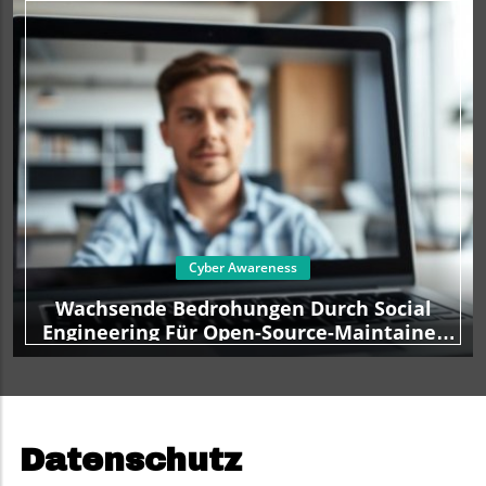
über solche Entwicklungen zu informieren und in die
Diskussionen einzutauchen. Damit es effektiv gelingen
kann, Kontrolle über eigenen Daten zurück zugewinnen,
bleiben Sie stets aktuell informiert - eintragen und Wissen
erhalten.
Cyber Awareness
Wachsende Bedrohungen Durch Social
Engineering Für Open-Source-Maintainer
Und Wie Man Sich Schützt
Datenschutz