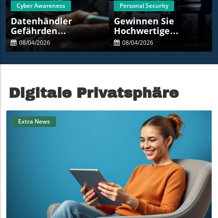
Cyber Awareness
Personal Security
Datenhändler
Gewinnen Sie
Gefährden
Hochwertige
Rüstungsunternehmen:
Seasonic-Netzteile:
08/04/2026
08/04/2026
Chancen Und Risiken
Der Schlüssel Zu
In Der Ukraine
Ihrem PC!
Digitale Privatsphäre
Extra News
Blog Image