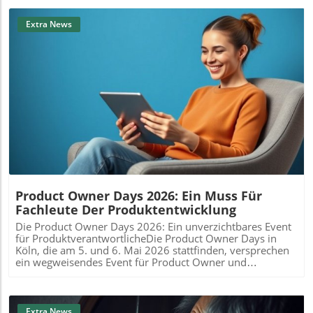
Extra News
Blog Image
Product Owner Days 2026: Ein Muss Für
Fachleute Der Produktentwicklung
Die Product Owner Days 2026: Ein unverzichtbares Event
für ProduktverantwortlicheDie Product Owner Days in
Köln, die am 5. und 6. Mai 2026 stattfinden, versprechen
ein wegweisendes Event für Product Owner und
Produktmanager. Ungeachtet der hohen Nachfrage sind
noch begrenzte Kombi-Tickets verfügbar, die Zugang zu
drei praxisnahen Workshops bieten werden. Dies ist eine
einzigartige Gelegenheit für Fachleute, ihre Fähigkeiten im
Extra News