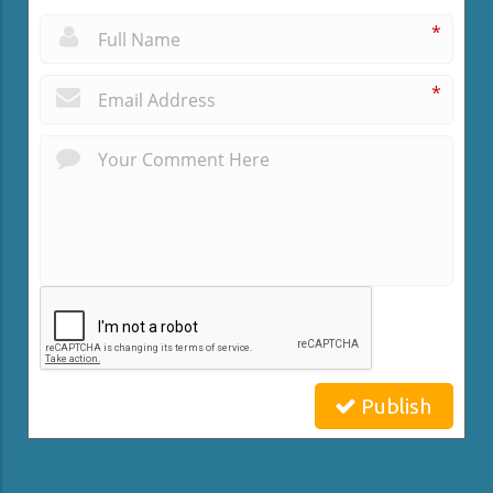
*
*
Publish
Related Posts