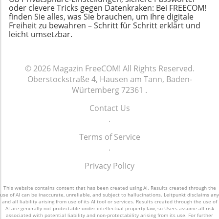
Veränderungen könnte dazu führen, dass sich
vermeiden und einen stressfreieren Urlaub zu
oder clevere Tricks gegen Datenkraken: Bei FREECOM!
Zukunft schaffen.
Versicherte weniger engagieren und interessiert
finden Sie alles, was Sie brauchen, um Ihre digitale
genießen. Für alle, die gerne sicher reisen wollen,
Freiheit zu bewahren – Schritt für Schritt erklärt und
zeigen, was die Krankenkassen als
ist es wichtig, die richtigen Schritte zur Planung
leicht umsetzbar.
herausfordernd empfinden dürften. Das
und Vorbereitung zu unternehmen. Informieren
Vertrauen in die Krankenkassen könnte
Sie sich jetzt über Ihre Absicherungsoptionen und
möglicherweise schwer beschädigt werden, wenn
reisen Sie sicher! Denken Sie daran: Ein gut
nicht klar ersichtlich ist, wie wichtige
© 2026
Magazin FreeCOM!
All Rights Reserved.
geplanter Urlaub ist oft auch ein entspannter
Informationen bereitgestellt werden. Eine
Oberstockstraße 4, Hausen am Tann, Baden-
Urlaub, und Sicherheit ist ein integraler
transparente Kommunikation wäre ein zentraler
Würtemberg 72361
.
Bestandteil dafür. Nutzen Sie die
Schritt in die richtige Richtung, um das Vertrauen
Vorbereitungszeit, um nicht nur Ihre Unterkünfte
Contact Us
zu fördern und zu erhalten. Was können
und Aktivitäten zu planen, sondern auch um sich
.
Versicherte tun? Es ist wichtig, dass Versicherte
um Ihre gesundheitlichen Absicherungen zu
künftig aktiver nach Informationen suchen, um
kümmern. Bleiben Sie sicher, informiert und
Terms of Service
über mögliche Änderungen informiert zu sein.
genießen Sie Ihren wohlverdienten Urlaub!
.
Beispielsweise könnte es sinnvoll sein,
regelmäßig die Website der eigenen
Privacy Policy
Krankenkasse zu besuchen oder aktiv nach
Informationen in der eigenen Mitgliedszeitschrift
This website contains content that has been created using AI. Results created through the
use of AI can be inaccurate, unreliable, and subject to hallucinations. Leitpunkt disclaims any
zu suchen. Auch könnte es hilfreich sein, sich in
and all liability arising from use of its AI tool or services. Results created through the use of
sozialen Medien oder in Online-Foren mit
AI are generally not protectable under intellectual property law, so Users assume all risk
associated with potential liability and non-protectability arising from its use. For further
anderen Versicherten auszutauschen, um