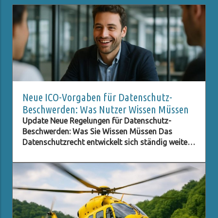
Neue ICO-Vorgaben für Datenschutz-
Beschwerden: Was Nutzer Wissen Müssen
Update Neue Regelungen für Datenschutz-
Beschwerden: Was Sie Wissen Müssen Das
Datenschutzrecht entwickelt sich ständig weiter,
besonders im digitalen Zeitalter, in dem der
Schutz persönlicher Daten immer wichtiger wird.
Eine der neuesten Entwicklungen betrifft die ICO
(Information Commissioner's Office) im
Vereinigten Königreich, die neue Verpflichtungen
für Beschwerden im Bereich des Datenschutzes
eingeführt hat. Diese Regelungen zielen darauf