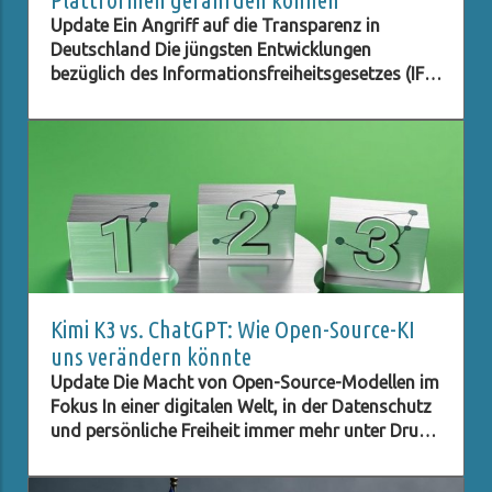
Update Ein Angriff auf die Transparenz in
Deutschland Die jüngsten Entwicklungen
bezüglich des Informationsfreiheitsgesetzes (IFG)
scheinen nicht nur besorgniserregend, sondern
auch alarmierend für diejenigen zu sein, die an
einem transparenten und
verantwortungsbewussten Staat interessiert
sind. Bundesinnenminister Alexander Dobrindt
plant, die Zugangsrechte zu Informationen
drastisch einzuschränken. Laut einem Bericht des
MDR möchte Dobrindt die Auskunftsrechte für
Abgeordnete und Medien deutlich beschneiden
und Plattformen wie FragDenStaat, die seit 2011
Kimi K3 vs. ChatGPT: Wie Open-Source-KI
Bürgern den Zugang zu amtlichen Informationen
uns verändern könnte
erleichtern, quasi ausschalten. Diese
Update Die Macht von Open-Source-Modellen im
Veränderungen könnten tiefgreifende
Fokus In einer digitalen Welt, in der Datenschutz
Auswirkungen auf die Kontrolle der Regierung
und persönliche Freiheit immer mehr unter Druck
durch die Zivilgesellschaft haben. Warum sind
geraten, gewinnen Open-Source-Modelle an
Transparenz-Plattformen wichtig? Transparenz-
Bedeutung. Kimi K3, das neue chinesische Open-
Plattformen wie FragDenStaat sind entscheidend