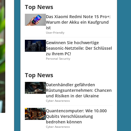
Top News
Das Xiaomi Redmi Note 15 Pro+:
Warum der Akku ein Kaufgrund
ist
User-Friendly
Gewinnen Sie hochwertige
Seasonic-Netzteile: Der Schlüssel
zu Ihrem PC!
Personal Security
Top News
Datenhändler gefährden
Rüstungsunternehmen: Chancen
und Risiken in der Ukraine
Cyber Awareness
Quantencomputer: Wie 10.000
Qubits Verschlüsselung
bedrohen können
Cyber Awareness