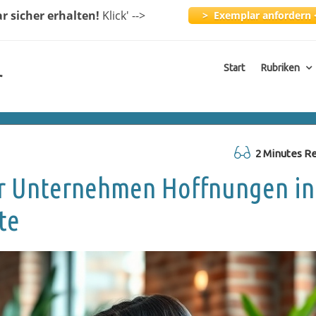
ar
sicher erhalten!
Klick
' -->
> Exemplar anfordern 
Start
Rubriken
r
2 Minutes R
hr Unternehmen Hoffnungen in
te