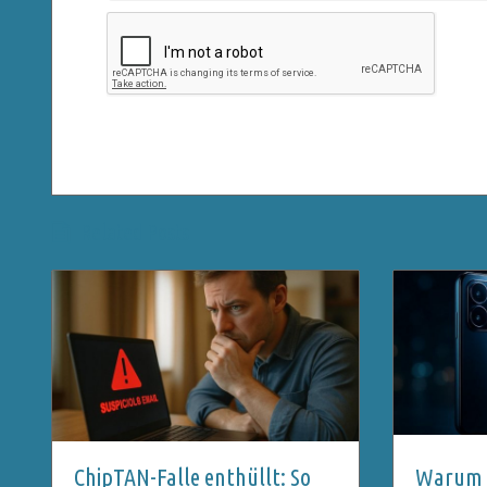
Related Posts
ChipTAN-Falle enthüllt: So
Warum 