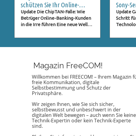
schützen Sie Ihr Online-
Sony-Se
Banking
Galaxy 
Update Die ChipTAN-Falle: Wie
Update Ga
Betrüger Online-Banking-Kunden
Schritt f
in die Irre führen Eine neue Welle
Technolo
von Phishing-Versuchen bedroht
das komm
derzeit die Kunden der Sparkassen.
Samsung 
Betrüger tarnen sich als offizielle
Communit
Institutionen und versuchen, durch
versetzt.
gefälschte E-Mails an sensible
Entschei
Daten zu gelangen. In diesem Fall
Kamerate
Magazin FreeCOM!
wird ein angebliches ChipTAN-
einen We
Update als Aufhänger genutzt, um
Branche 
Willkommen bei FREECOM! – Ihrem Magazin f
freie Kommunikation, digitale
unsuspecting Kunden auf eine
Samsung 
Selbstbestimmung und Schutz der
gefälschte Website zu locken.
anstelle 
Privatsphäre.
Diese Vorgehensweise ist nicht
Technolo
neu, doch die perfiden Methoden
Änderung 
Wir zeigen Ihnen, wie Sie sich sicher,
der Betrüger entwickeln sich
Bildquali
selbstbewusst und unbeschwert in der
ständig weiter, und es ist
sondern 
digitalen Welt bewegen – auch wenn Sie keine
Technik-Expertin oder kein Technik-Experte
entscheidend, über die neuesten
in der S
sind.
Entwicklungen informiert zu sein.
Kamerafo
Was ist die ChipTAN-Methode? Die
heutigen Z