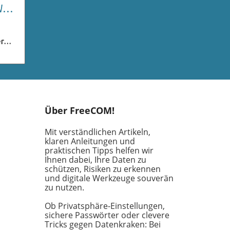
Was
r
len
n
e
iele
er
Über FreeCOM!
en
Mit verständlichen Artikeln,
uf
klaren Anleitungen und
praktischen Tipps helfen wir
Ihnen dabei, Ihre Daten zu
das
schützen, Risiken zu erkennen
e
und digitale Werkzeuge souverän
zu nutzen.
für
uf
Ob Privatsphäre-Einstellungen,
keit
sichere Passwörter oder clevere
Tricks gegen Datenkraken: Bei