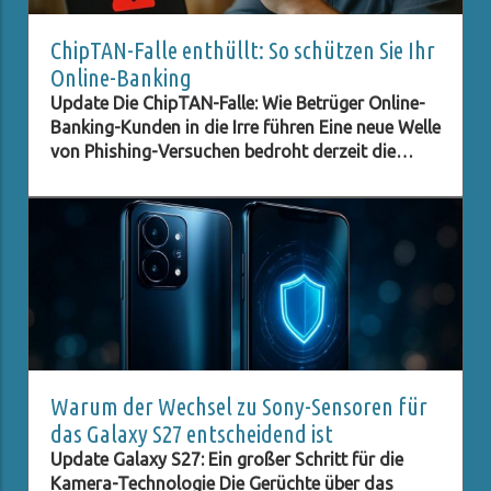
ChipTAN-Falle enthüllt: So schützen Sie Ihr
Online-Banking
Update Die ChipTAN-Falle: Wie Betrüger Online-
Banking-Kunden in die Irre führen Eine neue Welle
von Phishing-Versuchen bedroht derzeit die
Kunden der Sparkassen. Betrüger tarnen sich als
offizielle Institutionen und versuchen, durch
gefälschte E-Mails an sensible Daten zu
gelangen. In diesem Fall wird ein angebliches
ChipTAN-Update als Aufhänger genutzt, um
unsuspecting Kunden auf eine gefälschte
Website zu locken. Diese Vorgehensweise ist
nicht neu, doch die perfiden Methoden der
Betrüger entwickeln sich ständig weiter, und es
ist entscheidend, über die neuesten
Warum der Wechsel zu Sony-Sensoren für
Entwicklungen informiert zu sein. Was ist die
das Galaxy S27 entscheidend ist
ChipTAN-Methode? Die ChipTAN-Methode ist
Update Galaxy S27: Ein großer Schritt für die
eine gängige Sicherheitsmaßnahme, die beim
Kamera-Technologie Die Gerüchte über das
Online-Banking verwendet wird. Bei dieser