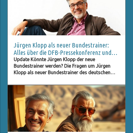
Jürgen Klopp als neuer Bundestrainer:
Alles über die DFB-Pressekonferenz und
Live-Stream
Update Könnte Jürgen Klopp der neue
Bundestrainer werden? Die Fragen um Jürgen
Klopp als neuer Bundestrainer des deutschen
Fußballverbands (DFB) stehen im Raum, und viele
Fans sind neugierig darauf, ob dieser Schritt
Realität wird. Klopp, bekannt für seinen
charismatischen Führungsstil und seine Erfolge
mit Liverpool, hat in der Fußballwelt einen
hervorragenden Ruf. Seine Fähigkeit, Teams zu
motivieren und innovative Strategien
umzusetzen, könnte der deutschen
Nationalmannschaft helfen, ihre