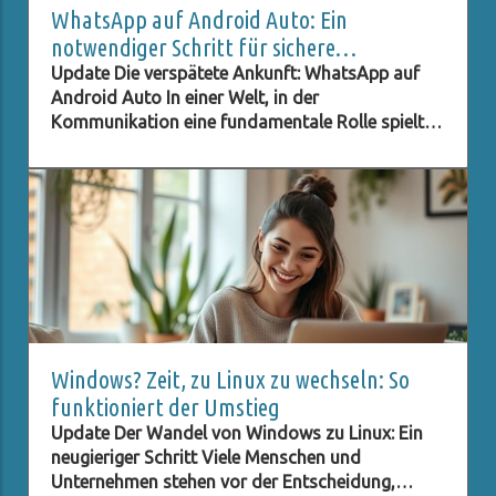
WhatsApp auf Android Auto: Ein
notwendiger Schritt für sichere
Kommunikation im Auto
Update Die verspätete Ankunft: WhatsApp auf
Android Auto In einer Welt, in der
Kommunikation eine fundamentale Rolle spielt,
ist es kaum zu fassen, dass eine Plattform wie
WhatsApp erst nach dreijähriger Wartezeit auf
Android Auto verfügbar wird. Diese Verzögerung
stellt nicht nur technische Herausforderungen
dar, sondern wirft auch Fragen nach der
Bedeutung von Benutzerfreundlichkeit und
Datenschutz auf. Immer mehr Menschen sind auf
digitale Kommunikation angewiesen, und eine
reibungslos funktionierende App ist
entscheidend für den Alltag vieler Nutzer. Diese
Windows? Zeit, zu Linux zu wechseln: So
Situation zeigt deutlich, dass auch große
funktioniert der Umstieg
Unternehmen wie Meta, die WhatsApp betreibt,
Update Der Wandel von Windows zu Linux: Ein
nicht immer schnell genug auf die Bedürfnisse
neugieriger Schritt Viele Menschen und
der Nutzer eingehen können. Die Bedeutung von
Unternehmen stehen vor der Entscheidung,
Benutzerfreundlichkeit und Datenschutz