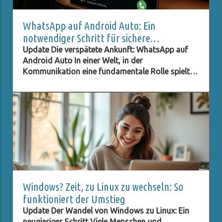
WhatsApp auf Android Auto: Ein
notwendiger Schritt für sichere
Kommunikation im Auto
Update Die verspätete Ankunft: WhatsApp auf
Android Auto In einer Welt, in der
Kommunikation eine fundamentale Rolle spielt,
ist es kaum zu fassen, dass eine Plattform wie
WhatsApp erst nach dreijähriger Wartezeit auf
Android Auto verfügbar wird. Diese Verzögerung
stellt nicht nur technische Herausforderungen
dar, sondern wirft auch Fragen nach der
Bedeutung von Benutzerfreundlichkeit und
Datenschutz auf. Immer mehr Menschen sind auf
digitale Kommunikation angewiesen, und eine
reibungslos funktionierende App ist
entscheidend für den Alltag vieler Nutzer. Diese
Windows? Zeit, zu Linux zu wechseln: So
Situation zeigt deutlich, dass auch große
funktioniert der Umstieg
Unternehmen wie Meta, die WhatsApp betreibt,
Update Der Wandel von Windows zu Linux: Ein
nicht immer schnell genug auf die Bedürfnisse
neugieriger Schritt Viele Menschen und