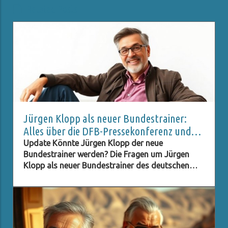
Related Posts
Jürgen Klopp als neuer Bundestrainer:
Alles über die DFB-Pressekonferenz und
Live-Stream
Update Könnte Jürgen Klopp der neue
Bundestrainer werden? Die Fragen um Jürgen
Klopp als neuer Bundestrainer des deutschen
Fußballverbands (DFB) stehen im Raum, und viele
Fans sind neugierig darauf, ob dieser Schritt
Realität wird. Klopp, bekannt für seinen
charismatischen Führungsstil und seine Erfolge
mit Liverpool, hat in der Fußballwelt einen