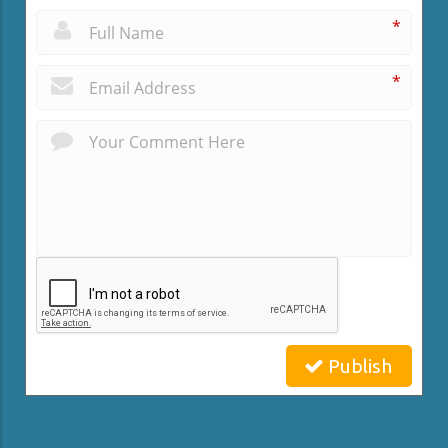
*
*
Publish
Related Posts