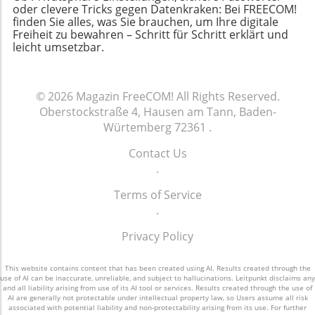
Veränderungen könnte dazu führen, dass sich
vermeiden und einen stressfreieren Urlaub zu
oder clevere Tricks gegen Datenkraken: Bei FREECOM!
Zukunft schaffen.
Versicherte weniger engagieren und interessiert
finden Sie alles, was Sie brauchen, um Ihre digitale
genießen. Für alle, die gerne sicher reisen wollen,
Freiheit zu bewahren – Schritt für Schritt erklärt und
zeigen, was die Krankenkassen als
ist es wichtig, die richtigen Schritte zur Planung
leicht umsetzbar.
herausfordernd empfinden dürften. Das
und Vorbereitung zu unternehmen. Informieren
Vertrauen in die Krankenkassen könnte
Sie sich jetzt über Ihre Absicherungsoptionen und
möglicherweise schwer beschädigt werden, wenn
reisen Sie sicher! Denken Sie daran: Ein gut
nicht klar ersichtlich ist, wie wichtige
© 2026
Magazin FreeCOM!
All Rights Reserved.
geplanter Urlaub ist oft auch ein entspannter
Informationen bereitgestellt werden. Eine
Oberstockstraße 4, Hausen am Tann, Baden-
Urlaub, und Sicherheit ist ein integraler
transparente Kommunikation wäre ein zentraler
Würtemberg 72361
.
Bestandteil dafür. Nutzen Sie die
Schritt in die richtige Richtung, um das Vertrauen
Vorbereitungszeit, um nicht nur Ihre Unterkünfte
Contact Us
zu fördern und zu erhalten. Was können
und Aktivitäten zu planen, sondern auch um sich
.
Versicherte tun? Es ist wichtig, dass Versicherte
um Ihre gesundheitlichen Absicherungen zu
künftig aktiver nach Informationen suchen, um
kümmern. Bleiben Sie sicher, informiert und
Terms of Service
über mögliche Änderungen informiert zu sein.
genießen Sie Ihren wohlverdienten Urlaub!
.
Beispielsweise könnte es sinnvoll sein,
regelmäßig die Website der eigenen
Privacy Policy
Krankenkasse zu besuchen oder aktiv nach
Informationen in der eigenen Mitgliedszeitschrift
This website contains content that has been created using AI. Results created through the
use of AI can be inaccurate, unreliable, and subject to hallucinations. Leitpunkt disclaims any
zu suchen. Auch könnte es hilfreich sein, sich in
and all liability arising from use of its AI tool or services. Results created through the use of
sozialen Medien oder in Online-Foren mit
AI are generally not protectable under intellectual property law, so Users assume all risk
associated with potential liability and non-protectability arising from its use. For further
anderen Versicherten auszutauschen, um