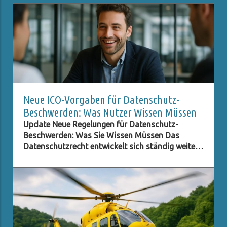
Neue ICO-Vorgaben für Datenschutz-
Beschwerden: Was Nutzer Wissen Müssen
Update Neue Regelungen für Datenschutz-
Beschwerden: Was Sie Wissen Müssen Das
Datenschutzrecht entwickelt sich ständig weiter,
besonders im digitalen Zeitalter, in dem der
Schutz persönlicher Daten immer wichtiger wird.
Eine der neuesten Entwicklungen betrifft die ICO
(Information Commissioner's Office) im
Vereinigten Königreich, die neue Verpflichtungen
für Beschwerden im Bereich des Datenschutzes
eingeführt hat. Diese Regelungen zielen darauf