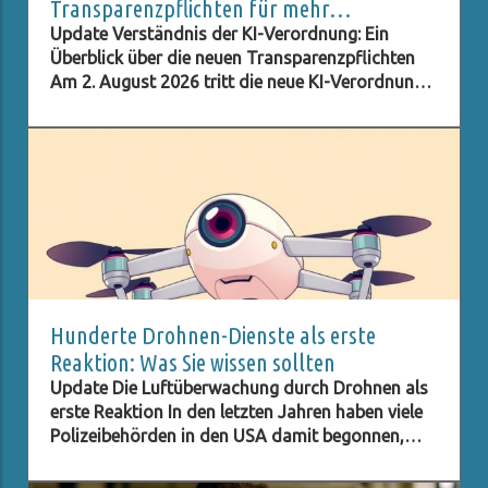
Transparenzpflichten für mehr
Datenschutz
Update Verständnis der KI-Verordnung: Ein
Überblick über die neuen Transparenzpflichten
Am 2. August 2026 tritt die neue KI-Verordnung
in Kraft, die umfassende Transparenzpflichten
für Unternehmen und Institutionen festlegt, die
Künstliche Intelligenz (KI) nutzen. Diese Regelung
ist entscheidend für die Wahrung der
Privatsphäre der Verbraucher und sorgt dafür,
dass Nutzer in informierteren Entscheidungen
bezogen auf KI-gestützte Produkte und
Dienstleistungen unterstützt werden. Die
Verordnung zielt darauf ab, den Einfluss und die
Macht von Unternehmen über aufgrund von KI
Hunderte Drohnen-Dienste als erste
erhobene Daten zu regulieren. Insbesondere für
Reaktion: Was Sie wissen sollten
Unternehmen, die auf den Forschungs- und
Update Die Luftüberwachung durch Drohnen als
Entwicklungsprozess von KI-gestützten Projekten
erste Reaktion In den letzten Jahren haben viele
fokussiert sind, wird diese neue Regelung von
Polizeibehörden in den USA damit begonnen,
großer Bedeutung sein. Ein transparenter
Drohnen als First Responder einzusetzen. Diese
Umgang mit Daten wird nicht nur gesetzlich
Technologie stellt eine neue Ebene der