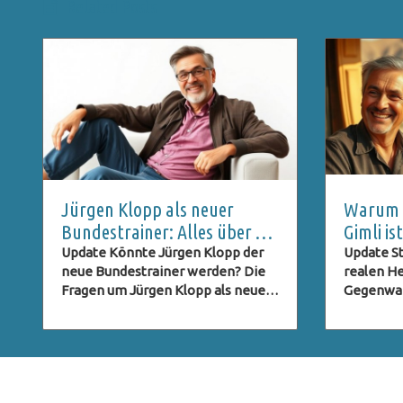
Related Posts
Jürgen Klopp als neuer
Warum C
Bundestrainer: Alles über die
Gimli i
DFB-Pressekonferenz und
ein Geh
Update Könnte Jürgen Klopp der
Update St
neue Bundestrainer werden? Die
realen He
Live-Stream
Fragen um Jürgen Klopp als neuer
Gegenwart
Bundestrainer des deutschen
Trek: Str
Fußballverbands (DFB) stehen im
sich nicht
Raum, und viele Fans sind neugierig
leidensch
darauf, ob dieser Schritt Realität
sondern 
wird. Klopp, bekannt für seinen
Charakter