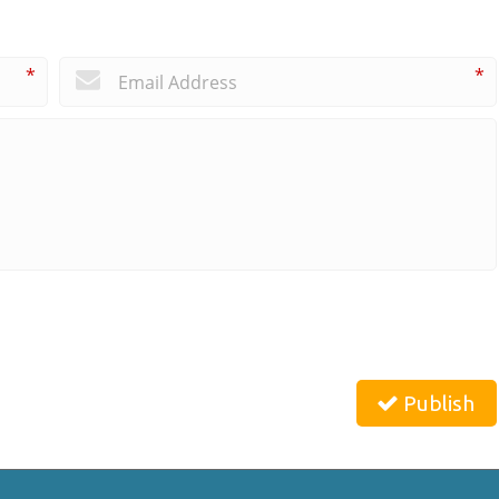
*
*
Publish