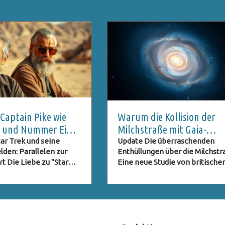
aptain Pike wie
Warum die Kollision der
st und Nummer Eins
Milchstraße mit Gaia-
eimnis bleibt
Enceladus ihre Form
ar Trek und seine
Update Die überraschenden
lden: Parallelen zur
Enthüllungen über die Milchst
veränderte
 Die Liebe zu "Star
Eine neue Studie von britische
ange New Worlds" zeigt
Forschern der Durham Universi
 nur in der
hat das Bild unserer Heimatgala
aftlichen Fanbasis,
der Milchstraße, revolutioniert.
auch in den spannenden
Laut den Wissenschaftlern kön
verbindungen, die die
ein gewaltiger Zusammenstoß