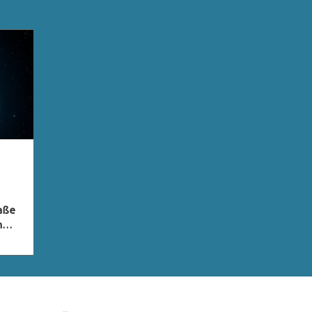
raße
n
ty
xie,
nte
 vor