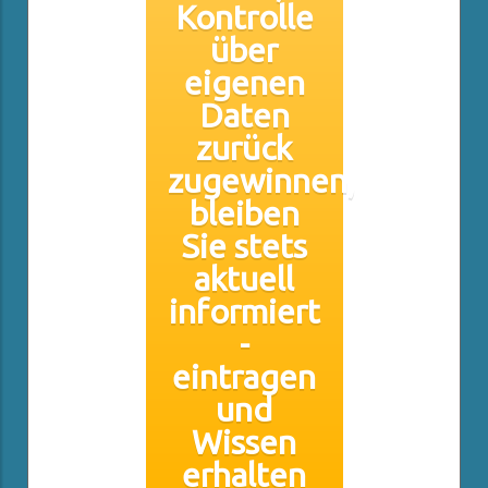
Kontrolle
über
eigenen
Daten
zurück
zugewinnen,
bleiben
Sie stets
aktuell
informiert
-
eintragen
und
Wissen
erhalten