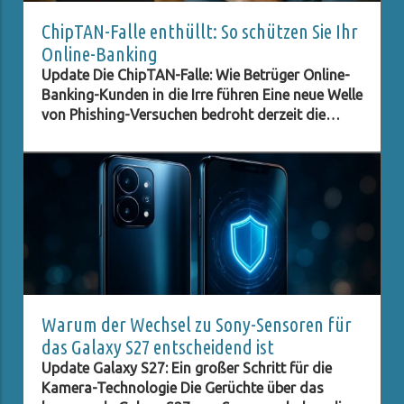
ChipTAN-Falle enthüllt: So schützen Sie Ihr
Online-Banking
Update Die ChipTAN-Falle: Wie Betrüger Online-
Banking-Kunden in die Irre führen Eine neue Welle
von Phishing-Versuchen bedroht derzeit die
Kunden der Sparkassen. Betrüger tarnen sich als
offizielle Institutionen und versuchen, durch
gefälschte E-Mails an sensible Daten zu
gelangen. In diesem Fall wird ein angebliches
ChipTAN-Update als Aufhänger genutzt, um
unsuspecting Kunden auf eine gefälschte
Website zu locken. Diese Vorgehensweise ist
nicht neu, doch die perfiden Methoden der
Betrüger entwickeln sich ständig weiter, und es
ist entscheidend, über die neuesten
Warum der Wechsel zu Sony-Sensoren für
Entwicklungen informiert zu sein. Was ist die
das Galaxy S27 entscheidend ist
ChipTAN-Methode? Die ChipTAN-Methode ist
Update Galaxy S27: Ein großer Schritt für die
eine gängige Sicherheitsmaßnahme, die beim
Kamera-Technologie Die Gerüchte über das
Online-Banking verwendet wird. Bei dieser