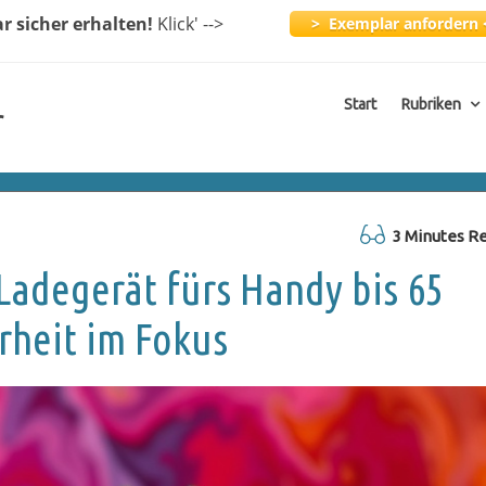
ar
sicher erhalten!
Klick
' -->
> Exemplar anfordern 
Start
Rubriken
r
3 Minutes R
Ladegerät fürs Handy bis 65
rheit im Fokus