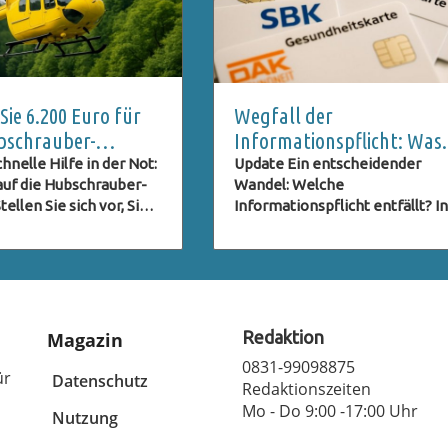
ie 6.200 Euro für
Wegfall der
bschrauber-
Informationspflicht: Was
 vermeiden sollten
bedeutete dies für
hnelle Hilfe in der Not:
Update Ein entscheidender
 auf die Hubschrauber-
Wandel: Welche
Kassenpatienten?
ellen Sie sich vor, Sie
Informationspflicht entfällt? In
rlaub in den Bergen,
Deutschland sind gesetzlich
 die atemberaubende
Versicherte bisher über
 als plötzlich etwas
Beitragserhöhungen per Brief
t. Ein Sturz oder ein
informiert worden. Doch damit 
ann jeden treffen, und
Schluss. Die Regierung hat mit
r ist auf die Kosten
GKV-
Redaktion
Magazin
bschrauber-Rettung
Beitragssatzstabilisierungsges
0831-99098875
t. Ein aktueller Fall
eine wichtige Änderung
ür
Datenschutz
Redaktionszeiten
tschen Urlauberin in
beschlossen, die die
Mo - Do 9:00 -17:00 Uhr
h hat verdeutlicht, wie
Nutzung
Informationspflicht der
ine gründliche
Krankenkassen gegenüber ihr