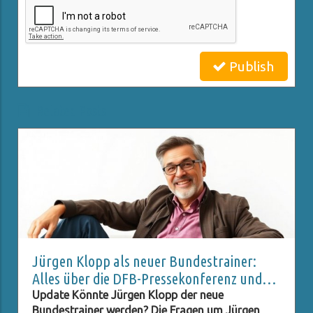
Publish
Related Posts
Jürgen Klopp als neuer Bundestrainer:
Alles über die DFB-Pressekonferenz und
Live-Stream
Update Könnte Jürgen Klopp der neue
Bundestrainer werden? Die Fragen um Jürgen