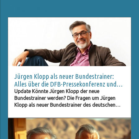
Related Posts
Jürgen Klopp als neuer Bundestrainer:
Alles über die DFB-Pressekonferenz und
Live-Stream
Update Könnte Jürgen Klopp der neue
Bundestrainer werden? Die Fragen um Jürgen
Klopp als neuer Bundestrainer des deutschen
Fußballverbands (DFB) stehen im Raum, und viele
Fans sind neugierig darauf, ob dieser Schritt
Realität wird. Klopp, bekannt für seinen
charismatischen Führungsstil und seine Erfolge