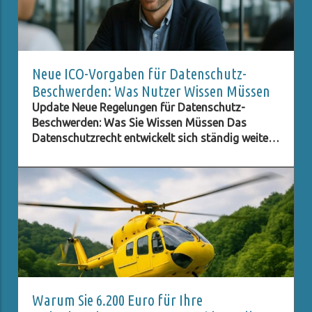
Neue ICO-Vorgaben für Datenschutz-
Beschwerden: Was Nutzer Wissen Müssen
Update Neue Regelungen für Datenschutz-
Beschwerden: Was Sie Wissen Müssen Das
Datenschutzrecht entwickelt sich ständig weiter,
besonders im digitalen Zeitalter, in dem der
Schutz persönlicher Daten immer wichtiger wird.
Eine der neuesten Entwicklungen betrifft die ICO
(Information Commissioner's Office) im
Vereinigten Königreich, die neue Verpflichtungen
für Beschwerden im Bereich des Datenschutzes
eingeführt hat. Diese Regelungen zielen darauf
ab, den Beschwerdeprozess zu optimieren und
sicherzustellen, dass Anfragen zur
Datenverarbeitung effizient und transparent
Warum Sie 6.200 Euro für Ihre
bearbeitet werden. Dies ist von großer