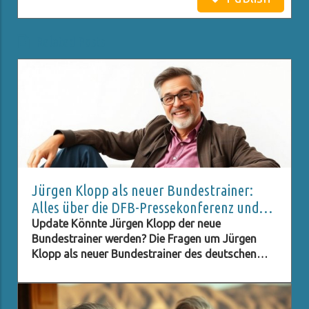
Related Posts
Jürgen Klopp als neuer Bundestrainer:
Alles über die DFB-Pressekonferenz und
Live-Stream
Update Könnte Jürgen Klopp der neue
Bundestrainer werden? Die Fragen um Jürgen
Klopp als neuer Bundestrainer des deutschen
Fußballverbands (DFB) stehen im Raum, und viele
Fans sind neugierig darauf, ob dieser Schritt
Realität wird. Klopp, bekannt für seinen