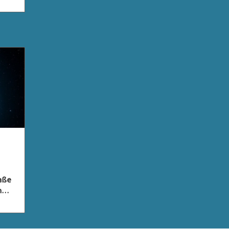
raße
n
ty
xie,