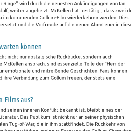
er Ringe" wird durch die neuesten Ankündigungen von Ian
lf, weiter angeheizt. McKellen hat bestätigt, dass zwei d
aga im kommenden Gollum-Film wiederkehren werden. Dies
ersetzt und die Vorfreude auf die neuen Abenteuer in dies
erwarten können
ht nicht nur nostalgische Rückblicke, sondern auch
 McKellen ansprach, sind essenzielle Teile der "Herr der
 für emotionale und mitreißende Geschichten. Fans können
und ihre Verbindung zum Gollum freuen, der stets eine
m-Films aus?
nd seinen inneren Konflikt bekannt ist, bleibt eines der
iteratur. Das Publikum ist nicht nur an seiner physischen
len Tug-of-War, die in ihm stattfindet. Die Rückkehr von
miken verstärken und neue Facetten des Gollum-Charakter