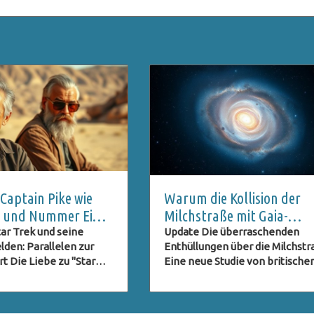
aptain Pike wie
Warum die Kollision der
st und Nummer Eins
Milchstraße mit Gaia-
eimnis bleibt
Enceladus ihre Form
ar Trek und seine
Update Die überraschenden
lden: Parallelen zur
Enthüllungen über die Milchst
veränderte
 Die Liebe zu "Star
Eine neue Studie von britische
ange New Worlds" zeigt
Forschern der Durham Universi
 nur in der
hat das Bild unserer Heimatgala
aftlichen Fanbasis,
der Milchstraße, revolutioniert.