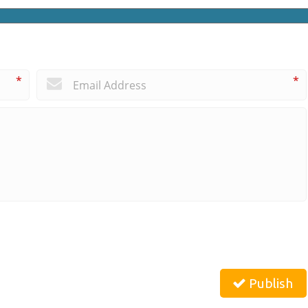
*
*
Publish