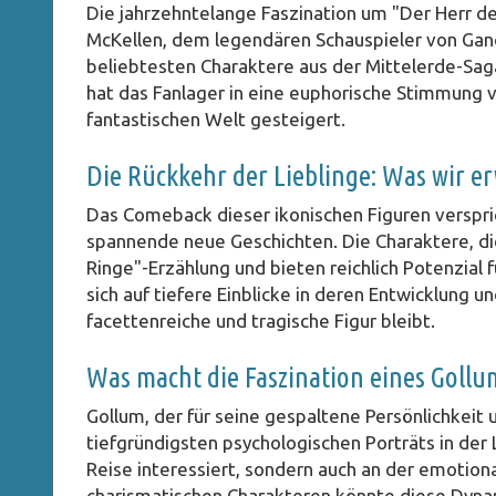
Die jahrzehntelange Faszination um "Der Herr d
McKellen, dem legendären Schauspieler von Ganda
beliebtesten Charaktere aus der Mittelerde-S
hat das Fanlager in eine euphorische Stimmung v
fantastischen Welt gesteigert.
Die Rückkehr der Lieblinge: Was wir 
Das Comeback dieser ikonischen Figuren verspric
spannende neue Geschichten. Die Charaktere, die
Ringe"-Erzählung und bieten reichlich Potenzial
sich auf tiefere Einblicke in deren Entwicklung 
facettenreiche und tragische Figur bleibt.
Was macht die Faszination eines Gollu
Gollum, der für seine gespaltene Persönlichkeit u
tiefgründigsten psychologischen Porträts in der L
Reise interessiert, sondern auch an der emotiona
charismatischen Charakteren könnte diese Dyna