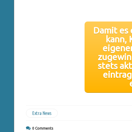
Damit es 
kann, 
eigene
zugewinn
stets akt
eintra
Extra News
0
Comments