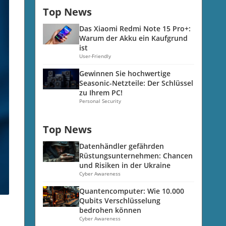
Top News
Das Xiaomi Redmi Note 15 Pro+:
Warum der Akku ein Kaufgrund
ist
User-Friendly
Gewinnen Sie hochwertige
Seasonic-Netzteile: Der Schlüssel
zu Ihrem PC!
Personal Security
Top News
Datenhändler gefährden
Rüstungsunternehmen: Chancen
und Risiken in der Ukraine
Cyber Awareness
Quantencomputer: Wie 10.000
Qubits Verschlüsselung
bedrohen können
Cyber Awareness