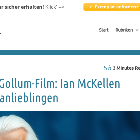
ar
sicher erhalten!
Klick
' -->
> Exemplar anfordern 
Start
Rubriken
r
3 Minutes R
ollum-Film: Ian McKellen
Fanlieblingen