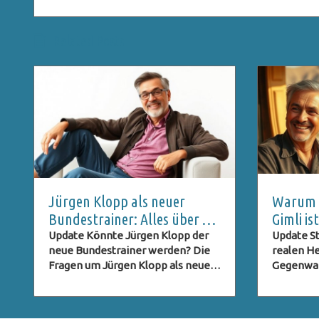
Related Posts
Jürgen Klopp als neuer
Warum C
Bundestrainer: Alles über die
Gimli i
DFB-Pressekonferenz und
ein Geh
Update Könnte Jürgen Klopp der
Update St
neue Bundestrainer werden? Die
realen He
Live-Stream
Fragen um Jürgen Klopp als neuer
Gegenwart
Bundestrainer des deutschen
Trek: Str
Fußballverbands (DFB) stehen im
sich nicht
Raum, und viele Fans sind neugierig
leidensch