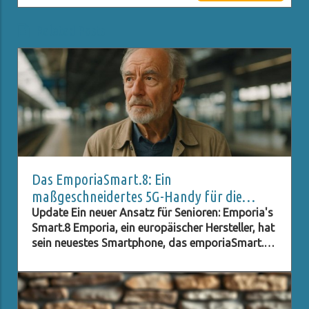
Related Posts
Das EmporiaSmart.8: Ein
maßgeschneidertes 5G-Handy für die
Generation 65+
Update Ein neuer Ansatz für Senioren: Emporia's
Smart.8 Emporia, ein europäischer Hersteller, hat
sein neuestes Smartphone, das emporiaSmart.8,
auf den Markt gebracht. Mit einem Preis von 499
Euro zielt dieses 5G-Smartphone gezielt auf die
Zielgruppe 65+. Der besondere Clou? Ein Jahr
kostenlose Display-Garantie, die es älteren