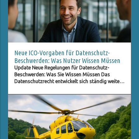
Neue ICO-Vorgaben für Datenschutz-
Beschwerden: Was Nutzer Wissen Müssen
Update Neue Regelungen für Datenschutz-
Beschwerden: Was Sie Wissen Müssen Das
Datenschutzrecht entwickelt sich ständig weiter,
besonders im digitalen Zeitalter, in dem der
Schutz persönlicher Daten immer wichtiger wird.
Eine der neuesten Entwicklungen betrifft die ICO
(Information Commissioner's Office) im
Vereinigten Königreich, die neue Verpflichtungen
für Beschwerden im Bereich des Datenschutzes
eingeführt hat. Diese Regelungen zielen darauf
ab, den Beschwerdeprozess zu optimieren und