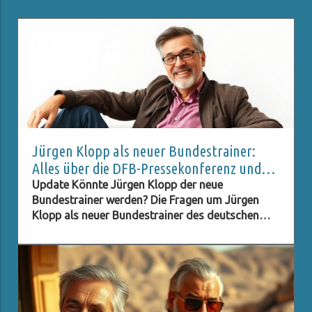
Related Posts
Jürgen Klopp als neuer Bundestrainer:
Alles über die DFB-Pressekonferenz und
Live-Stream
Update Könnte Jürgen Klopp der neue
Bundestrainer werden? Die Fragen um Jürgen
Klopp als neuer Bundestrainer des deutschen
Fußballverbands (DFB) stehen im Raum, und viele
Fans sind neugierig darauf, ob dieser Schritt
Realität wird. Klopp, bekannt für seinen
charismatischen Führungsstil und seine Erfolge
mit Liverpool, hat in der Fußballwelt einen
hervorragenden Ruf. Seine Fähigkeit, Teams zu