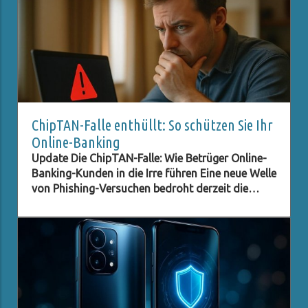
ChipTAN-Falle enthüllt: So schützen Sie Ihr
Online-Banking
Update Die ChipTAN-Falle: Wie Betrüger Online-
Banking-Kunden in die Irre führen Eine neue Welle
von Phishing-Versuchen bedroht derzeit die
Kunden der Sparkassen. Betrüger tarnen sich als
offizielle Institutionen und versuchen, durch
gefälschte E-Mails an sensible Daten zu
gelangen. In diesem Fall wird ein angebliches
ChipTAN-Update als Aufhänger genutzt, um
unsuspecting Kunden auf eine gefälschte
Website zu locken. Diese Vorgehensweise ist