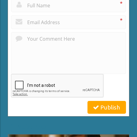
*
*
Publish
Related Posts