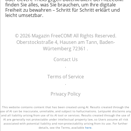
effektiv zu speichern und zu genießen. Nutzen Sie
finden Sie alles, was Sie brauchen, um Ihre digitale
signalisiert, dass der Markt bereit für
Freiheit zu bewahren – Schritt für Schritt erklärt und
Features wie die Programmierung von
Veränderungen ist. Verbraucher sollten diese
leicht umsetzbar.
Aufnahmen, um sicherzustellen, dass Sie keine
Entwicklungen aufmerksam verfolgen, um
Episode verpasst. So haben Sie trotz technischer
fundierte Kaufentscheidungen zu treffen und
Herausforderungen die Kontrolle über Ihre
sicherzustellen, dass sie die Auswirkungen der
Medien. Konsumentenschutzorganisationen
© 2026
Magazin FreeCOM!
All Rights Reserved.
Technologie verstehen, die sie nutzen. Das
können ebenfalls wertvolle Informationen über
Oberstockstraße 4, Hausen am Tann, Baden-
Bewusstsein für die technischen Details und die
die Rechte und Pflichten der Nutzer in Bezug auf
Würtemberg 72361
.
Relevanz der Kamera in der modernen
Cloud-Dienste bieten. Für viele ist es zudem
Kommunikation könnte den Unterschied
Contact Us
wichtig, kreative Lösungen zu finden, wie das
zwischen einem durchschnittlichen und einem
.
Streamen von Inhalten in Kombination mit
herausragenden Smartphone-Erlebnis
bestehenden Abonnements anderer Plattformen.
ausmachen. Bleiben Sie informiert über
Terms of Service
Abschließende Gedanken zur Digitalisierung im
technische Entwicklungen und deren
.
Fernsehen Abschließend erneuert dieser Wechsel
Auswirkungen auf Ihre Entscheidungen. Ihre
einen wichtigeren Diskurs über den Datenschutz
Privacy Policy
Meinung zählt! Ein informierter Verbraucher ist
und die Kontrolle über persönliche Daten. Als
ein mächtiger Verbraucher, insbesondere in einer
Nutzer ist es von großer Bedeutung, ein
Zeit, in der Technologie und Datenschutz Hand
This website contains content that has been created using AI. Results created through the
use of AI can be inaccurate, unreliable, and subject to hallucinations. Leitpunkt disclaims any
Bewusstsein für die Art der Aufbewahrung und
in Hand stehen.
and all liability arising from use of its AI tool or services. Results created through the use of
Verfügbarkeit unserer Daten zu entwickeln. Die
AI are generally not protectable under intellectual property law, so Users assume all risk
associated with potential liability and non-protectability arising from its use. For further
Diskussion über Cloud-basierte Lösungen wird
details, see the Terms, available
here
.