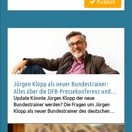
Publish
Related Posts
Jürgen Klopp als neuer Bundestrainer:
Alles über die DFB-Pressekonferenz und
Live-Stream
Update Könnte Jürgen Klopp der neue
Bundestrainer werden? Die Fragen um Jürgen
Klopp als neuer Bundestrainer des deutschen
Fußballverbands (DFB) stehen im Raum, und viele
Fans sind neugierig darauf, ob dieser Schritt
Realität wird. Klopp, bekannt für seinen