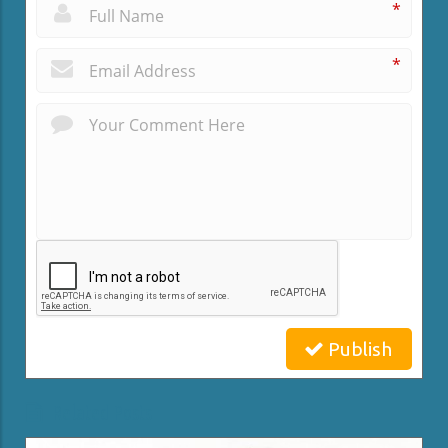
*
*
Publish
Related Posts