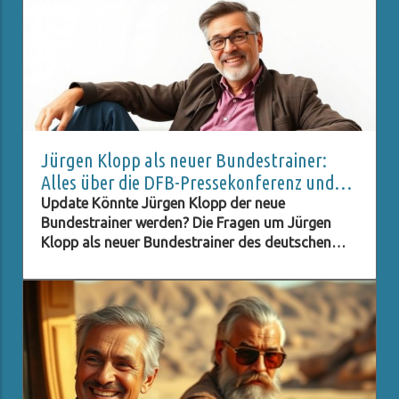
Jürgen Klopp als neuer Bundestrainer:
Alles über die DFB-Pressekonferenz und
Live-Stream
Update Könnte Jürgen Klopp der neue
Bundestrainer werden? Die Fragen um Jürgen
Klopp als neuer Bundestrainer des deutschen
Fußballverbands (DFB) stehen im Raum, und viele
Fans sind neugierig darauf, ob dieser Schritt
Realität wird. Klopp, bekannt für seinen
charismatischen Führungsstil und seine Erfolge
mit Liverpool, hat in der Fußballwelt einen
hervorragenden Ruf. Seine Fähigkeit, Teams zu
motivieren und innovative Strategien