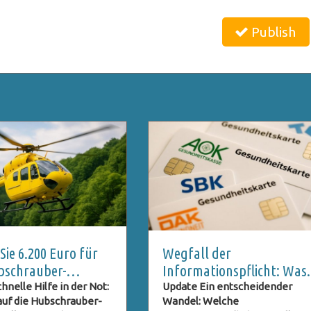
Publish
ie 6.200 Euro für
Wegfall der
bschrauber-
Informationspflicht: Was
 vermeiden sollten
bedeutete dies für
hnelle Hilfe in der Not:
Update Ein entscheidender
 auf die Hubschrauber-
Wandel: Welche
Kassenpatienten?