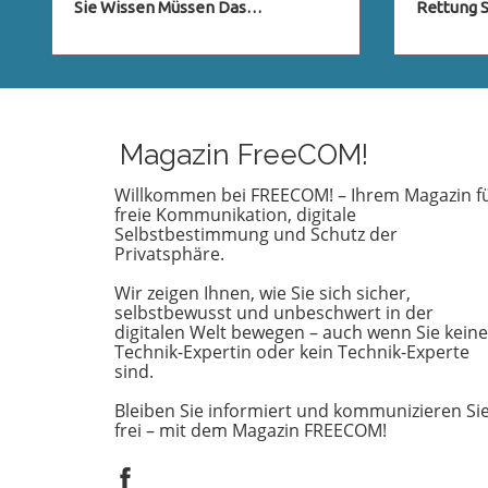
Sie Wissen Müssen Das
Rettung St
Datenschutzrecht entwickelt sich
sind im U
ständig weiter, besonders im
genießen
digitalen Zeitalter, in dem der
Aussicht,
Schutz persönlicher Daten immer
schiefgeh
wichtiger wird. Eine der neuesten
Notfall k
Entwicklungen betrifft die ICO
nicht jede
Magazin FreeCOM!
(Information Commissioner's
einer Hu
Office) im Vereinigten Königreich,
vorbereite
Willkommen bei FREECOM! – Ihrem Magazin f
freie Kommunikation, digitale
die neue Verpflichtungen für
einer deu
Selbstbestimmung und Schutz der
Beschwerden im Bereich des
Österreic
Privatsphäre.
Datenschutzes eingeführt hat.
wichtig e
Diese Regelungen zielen darauf ab,
Vorbereit
Wir zeigen Ihnen, wie Sie sich sicher,
den Beschwerdeprozess zu
Versicher
selbstbewusst und unbeschwert in der
optimieren und sicherzustellen,
Rettungse
digitalen Welt bewegen – auch wenn Sie keine
Technik-Expertin oder kein Technik-Experte
dass Anfragen zur
Kosten i
sind.
Datenverarbeitung effizient und
tausend E
transparent bearbeitet werden.
von der 
Bleiben Sie informiert und kommunizieren Si
Dies ist von großer Bedeutung, da
übernom
frei – mit dem Magazin FREECOM!
jeder Einzelne in der heutigen
Geschicht
digitalen Welt mit
macht deu
Datenschutzfragen konfrontiert
schnell 