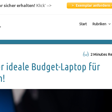
ar
sicher erhalten!
Klick
' -->
> Exemplar anfordern 
Start
Rubriken
r
2 Minutes R
r ideale Budget-Laptop für
n!