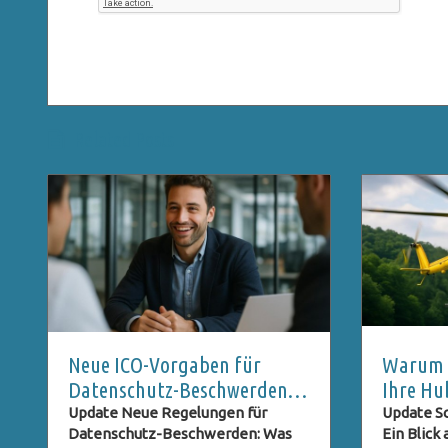
Related Posts
Neue ICO-Vorgaben für
Warum S
Datenschutz-Beschwerden:
Ihre Hu
Was Nutzer Wissen Müssen
Rettung
Update Neue Regelungen für
Update Sc
Datenschutz-Beschwerden: Was
Ein Blick