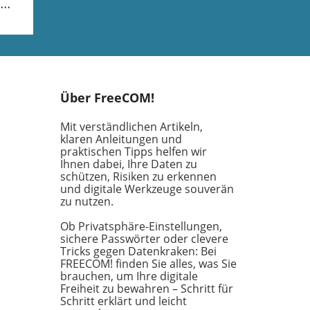
ist
 dem
Über FreeCOM!
etz
Mit verständlichen Artikeln,
klaren Anleitungen und
praktischen Tipps helfen wir
Ihnen dabei, Ihre Daten zu
en
schützen, Risiken zu erkennen
ifft
und digitale Werkzeuge souverän
n,
zu nutzen.
n
Ob Privatsphäre-Einstellungen,
sichere Passwörter oder clevere
Tricks gegen Datenkraken: Bei
s
FREECOM! finden Sie alles, was Sie
 der
brauchen, um Ihre digitale
rung
Freiheit zu bewahren – Schritt für
Schritt erklärt und leicht
ten