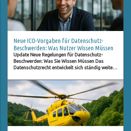
Neue ICO-Vorgaben für Datenschutz-
Beschwerden: Was Nutzer Wissen Müssen
Update Neue Regelungen für Datenschutz-
Beschwerden: Was Sie Wissen Müssen Das
Datenschutzrecht entwickelt sich ständig weiter,
besonders im digitalen Zeitalter, in dem der
Schutz persönlicher Daten immer wichtiger wird.
Eine der neuesten Entwicklungen betrifft die ICO
(Information Commissioner's Office) im
Vereinigten Königreich, die neue Verpflichtungen
für Beschwerden im Bereich des Datenschutzes
eingeführt hat. Diese Regelungen zielen darauf
ab, den Beschwerdeprozess zu optimieren und
sicherzustellen, dass Anfragen zur