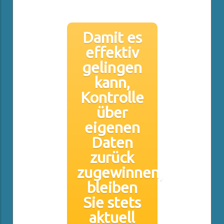
Damit es
effektiv
gelingen
kann,
Kontrolle
über
eigenen
Daten
zurück
zugewinnen,
bleiben
Sie stets
aktuell