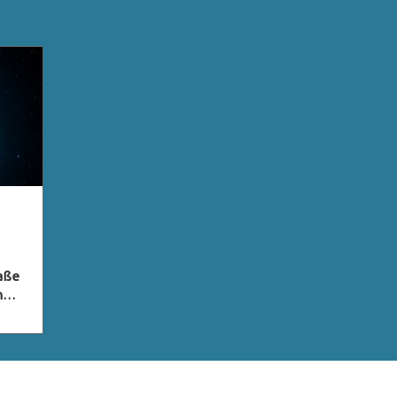
raße
n
ty
xie,
nte
 vor