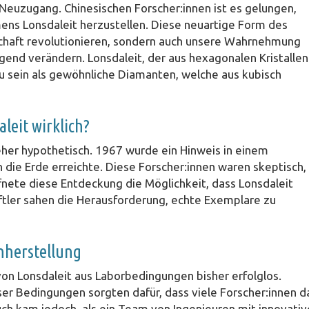
Neuzugang. Chinesischen Forscher:innen ist es gelungen,
ns Lonsdaleit herzustellen. Diese neuartige Form des
schaft revolutionieren, sondern auch unsere Wahrnehmung
gend verändern. Lonsdaleit, der aus hexagonalen Kristallen
u sein als gewöhnliche Diamanten, welche aus kubisch
aleit wirklich?
eher hypothetisch. 1967 wurde ein Hinweis in einem
 die Erde erreichte. Diese Forscher:innen waren skeptisch,
nete diese Entdeckung die Möglichkeit, dass Lonsdaleit
ftler sahen die Herausforderung, echte Exemplare zu
nherstellung
von Lonsdaleit aus Laborbedingungen bisher erfolglos.
er Bedingungen sorgten dafür, dass viele Forscher:innen d
h kam jedoch, als ein Team von Ingenieuren mit innovativ