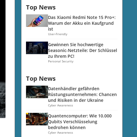
Top News
Das Xiaomi Redmi Note 15 Pro+:
Warum der Akku ein Kaufgrund
ist
User-Friendly
Gewinnen Sie hochwertige
Seasonic-Netzteile: Der Schlüssel
zu Ihrem PC!
Personal Security
Top News
Datenhändler gefährden
Rüstungsunternehmen: Chancen
und Risiken in der Ukraine
Cyber Awareness
Quantencomputer: Wie 10.000
Qubits Verschlüsselung
bedrohen können
Cyber Awareness