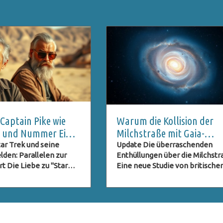
aptain Pike wie
Warum die Kollision der
st und Nummer Eins
Milchstraße mit Gaia-
eimnis bleibt
Enceladus ihre Form
ar Trek und seine
Update Die überraschenden
lden: Parallelen zur
Enthüllungen über die Milchst
veränderte
 Die Liebe zu "Star
Eine neue Studie von britische
ange New Worlds" zeigt
Forschern der Durham Universi
 nur in der
hat das Bild unserer Heimatgala
aftlichen Fanbasis,
der Milchstraße, revolutioniert.
auch in den spannenden
Laut den Wissenschaftlern kön
verbindungen, die die
ein gewaltiger Zusammenstoß