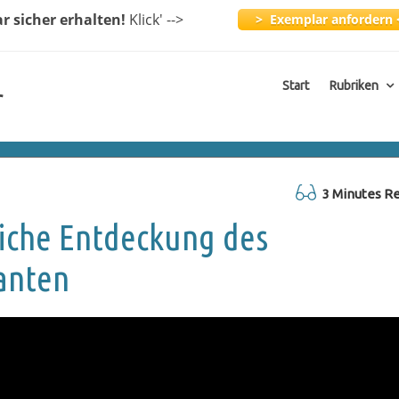
ar
sicher erhalten!
Klick
' -->
> Exemplar anfordern 
Start
Rubriken
r
3 Minutes R
liche Entdeckung des
anten