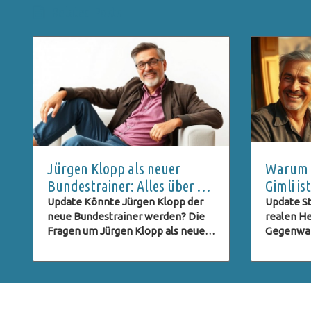
Related Posts
Jürgen Klopp als neuer
Warum C
Bundestrainer: Alles über die
Gimli i
DFB-Pressekonferenz und
ein Geh
Update Könnte Jürgen Klopp der
Update St
neue Bundestrainer werden? Die
realen He
Live-Stream
Fragen um Jürgen Klopp als neuer
Gegenwart
Bundestrainer des deutschen
Trek: Str
Fußballverbands (DFB) stehen im
sich nicht
Raum, und viele Fans sind neugierig
leidensch
darauf, ob dieser Schritt Realität
sondern 
wird. Klopp, bekannt für seinen
Charakter