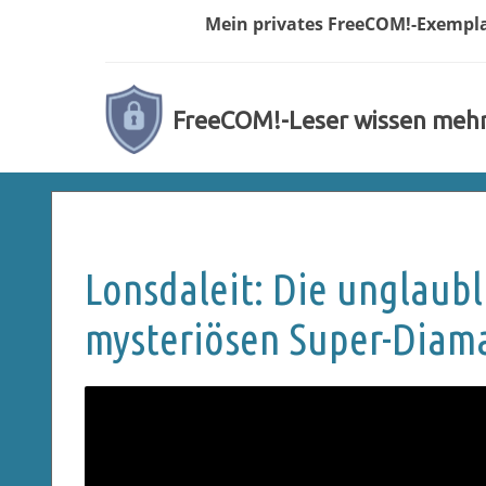
Mein privates
FreeCOM!-
Exempl
FreeCOM!-Leser wissen meh
Lonsdaleit: Die unglaub
mysteriösen Super-Diam