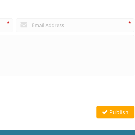
*
*
Publish