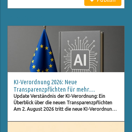
Related Posts
KI-Verordnung 2026: Neue
Transparenzpflichten für mehr
Datenschutz
Update Verständnis der KI-Verordnung: Ein
Überblick über die neuen Transparenzpflichten
Am 2. August 2026 tritt die neue KI-Verordnung
in Kraft, die umfassende Transparenzpflichten
für Unternehmen und Institutionen festlegt, die
Künstliche Intelligenz (KI) nutzen. Diese Regelung