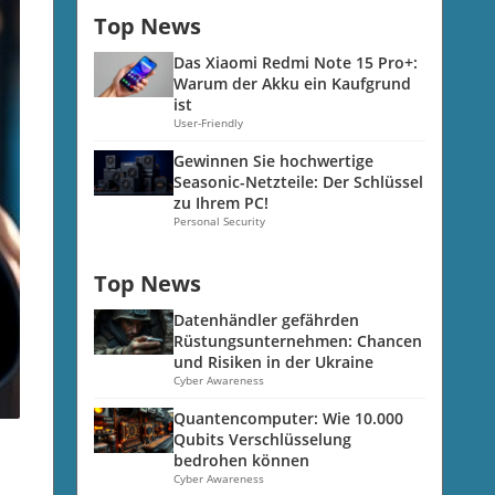
Top News
Das Xiaomi Redmi Note 15 Pro+:
Warum der Akku ein Kaufgrund
ist
User-Friendly
Gewinnen Sie hochwertige
Seasonic-Netzteile: Der Schlüssel
zu Ihrem PC!
Personal Security
Top News
Datenhändler gefährden
Rüstungsunternehmen: Chancen
und Risiken in der Ukraine
Cyber Awareness
Quantencomputer: Wie 10.000
Qubits Verschlüsselung
bedrohen können
Cyber Awareness