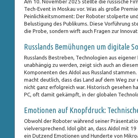
Am 10. November 2025 stellte die russische Firm
Tech-Event in Moskau vor. Was als große Premie
Peinlichkeitsmoment: Der Roboter stolperte und 
Belustigung des Publikums. Diese Vorführung stel
die Probe, sondern wirft auch Fragen zur Innovat
Russlands Bemühungen um digitale So
Russlands Bestreben, Technologien aus eigener 
unabhängig zu werden, zeigt sich auch an diese
Komponenten des AIdol aus Russland stammen. Di
macht deutlich, dass das Land auf dem Weg zur 
nicht ganz erfolgreich war. Historisch gesehen h
PC, oft damit gekämpft, in der globalen Technol
Emotionen auf Knopfdruck: Technische
Obwohl der Roboter während seiner Präsentation
vielversprechend. Idol gibt an, dass AIdol mit 1
ein Dutzend Emotionen und Hunderte von Mikroaus