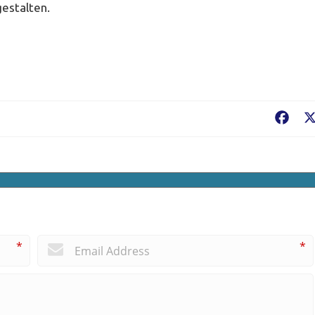
estalten.
Fac
*
*