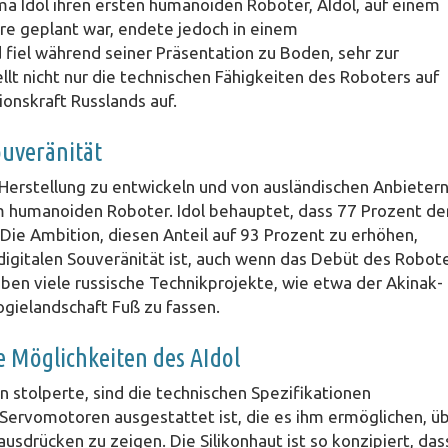
a Idol ihren ersten humanoiden Roboter, AIdol, auf einem
re geplant war, endete jedoch in einem
fiel während seiner Präsentation zu Boden, sehr zur
lt nicht nur die technischen Fähigkeiten des Roboters auf
ionskraft Russlands auf.
uveränität
Herstellung zu entwickeln und von ausländischen Anbieter
m humanoiden Roboter. Idol behauptet, dass 77 Prozent de
e Ambition, diesen Anteil auf 93 Prozent zu erhöhen,
digitalen Souveränität ist, auch wenn das Debüt des Robot
aben viele russische Technikprojekte, wie etwa der Akinak-
ogielandschaft Fuß zu fassen.
 Möglichkeiten des AIdol
 stolperte, sind die technischen Spezifikationen
9 Servomotoren ausgestattet ist, die es ihm ermöglichen, ü
drücken zu zeigen. Die Silikonhaut ist so konzipiert, das