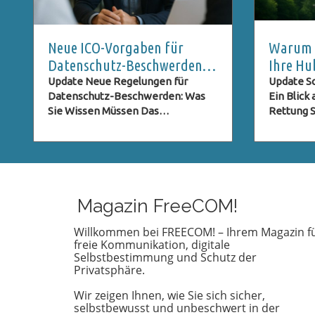
Neue ICO-Vorgaben für
Warum S
Datenschutz-Beschwerden:
Ihre Hu
Was Nutzer Wissen Müssen
Rettung
Update Neue Regelungen für
Update Sc
Datenschutz-Beschwerden: Was
Ein Blick
Sie Wissen Müssen Das
Rettung St
Datenschutzrecht entwickelt sich
sind im U
ständig weiter, besonders im
genießen
digitalen Zeitalter, in dem der
Aussicht,
Schutz persönlicher Daten immer
schiefgeh
wichtiger wird. Eine der neuesten
Notfall k
Entwicklungen betrifft die ICO
nicht jede
Magazin FreeCOM!
(Information Commissioner's
einer Hu
Office) im Vereinigten Königreich,
vorbereite
Willkommen bei FREECOM! – Ihrem Magazin f
freie Kommunikation, digitale
die neue Verpflichtungen für
einer deu
Selbstbestimmung und Schutz der
Beschwerden im Bereich des
Österreic
Privatsphäre.
Datenschutzes eingeführt hat.
wichtig e
Diese Regelungen zielen darauf ab,
Vorbereit
Wir zeigen Ihnen, wie Sie sich sicher,
den Beschwerdeprozess zu
Versicher
selbstbewusst und unbeschwert in der