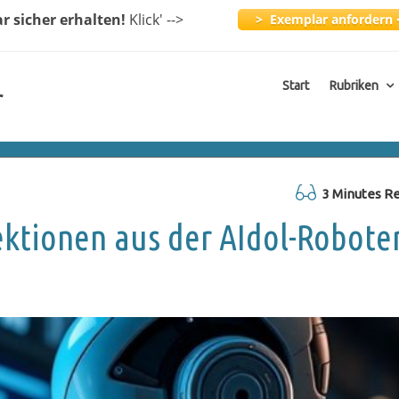
ar
sicher erhalten!
Klick
' -->
> Exemplar anfordern 
Start
Rubriken
r
3 Minutes R
ktionen aus der AIdol-Roboter