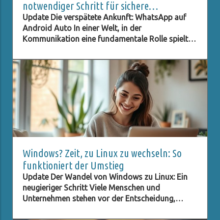
notwendiger Schritt für sichere
Kommunikation im Auto
Update Die verspätete Ankunft: WhatsApp auf
Android Auto In einer Welt, in der
Kommunikation eine fundamentale Rolle spielt,
ist es kaum zu fassen, dass eine Plattform wie
WhatsApp erst nach dreijähriger Wartezeit auf
Android Auto verfügbar wird. Diese Verzögerung
stellt nicht nur technische Herausforderungen
dar, sondern wirft auch Fragen nach der
Bedeutung von Benutzerfreundlichkeit und
Datenschutz auf. Immer mehr Menschen sind auf
digitale Kommunikation angewiesen, und eine
reibungslos funktionierende App ist
entscheidend für den Alltag vieler Nutzer. Diese
Windows? Zeit, zu Linux zu wechseln: So
Situation zeigt deutlich, dass auch große
funktioniert der Umstieg
Unternehmen wie Meta, die WhatsApp betreibt,
Update Der Wandel von Windows zu Linux: Ein
nicht immer schnell genug auf die Bedürfnisse
neugieriger Schritt Viele Menschen und
der Nutzer eingehen können. Die Bedeutung von
Unternehmen stehen vor der Entscheidung,
Benutzerfreundlichkeit und Datenschutz
Windows hinter sich zu lassen, und suchen nach
Digitales Spielen hat mittlerweile den Alltag der