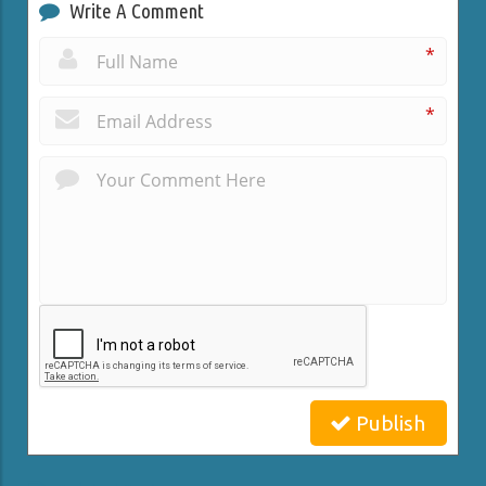
Write A Comment
*
*
Publish