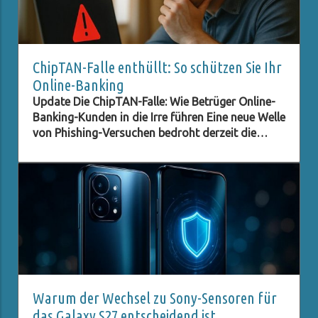
ChipTAN-Falle enthüllt: So schützen Sie Ihr
Online-Banking
Update Die ChipTAN-Falle: Wie Betrüger Online-
Banking-Kunden in die Irre führen Eine neue Welle
von Phishing-Versuchen bedroht derzeit die
Kunden der Sparkassen. Betrüger tarnen sich als
offizielle Institutionen und versuchen, durch
gefälschte E-Mails an sensible Daten zu
gelangen. In diesem Fall wird ein angebliches
ChipTAN-Update als Aufhänger genutzt, um
unsuspecting Kunden auf eine gefälschte
Website zu locken. Diese Vorgehensweise ist
nicht neu, doch die perfiden Methoden der
Betrüger entwickeln sich ständig weiter, und es
ist entscheidend, über die neuesten
Warum der Wechsel zu Sony-Sensoren für
Entwicklungen informiert zu sein. Was ist die
das Galaxy S27 entscheidend ist