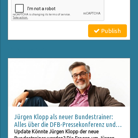
Publish
Related Posts
Jürgen Klopp als neuer Bundestrainer:
Alles über die DFB-Pressekonferenz und
Live-Stream
Update Könnte Jürgen Klopp der neue