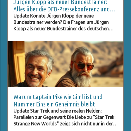
Jürgen Klopp als neuer Bundestrainer:
Alles über die DFB-Pressekonferenz und
Live-Stream
Update Könnte Jürgen Klopp der neue
Bundestrainer werden? Die Fragen um Jürgen
Klopp als neuer Bundestrainer des deutschen
Fußballverbands (DFB) stehen im Raum, und viele
Fans sind neugierig darauf, ob dieser Schritt
Realität wird. Klopp, bekannt für seinen
charismatischen Führungsstil und seine Erfolge
mit Liverpool, hat in der Fußballwelt einen
hervorragenden Ruf. Seine Fähigkeit, Teams zu
motivieren und innovative Strategien
umzusetzen, könnte der deutschen
Nationalmannschaft helfen, ihre
Wettbewerbsfähigkeit zurückzugewinnen. Diese
Warum Captain Pike wie Gimli ist und
Vorstellung sorgt für rege Diskussionen und eine
Nummer Eins ein Geheimnis bleibt
Vielzahl von Spekulationen unter den Anhängern.
Update Star Trek und seine realen Helden:
Was die Pressekonferenz für Fans bedeutete Am
Parallelen zur Gegenwart Die Liebe zu "Star Trek:
[Datum der Pressekonferenz] wird die DFB-
Strange New Worlds" zeigt sich nicht nur in der
Pressekonferenz live übertragen, und Fans haben
leidenschaftlichen Fanbasis, sondern auch in den