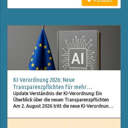
Publish
Related Posts
KI-Verordnung 2026: Neue
Transparenzpflichten für mehr
Datenschutz
Update Verständnis der KI-Verordnung: Ein
Überblick über die neuen Transparenzpflichten
Am 2. August 2026 tritt die neue KI-Verordnung
in Kraft, die umfassende Transparenzpflichten
für Unternehmen und Institutionen festlegt, die
Künstliche Intelligenz (KI) nutzen. Diese Regelung