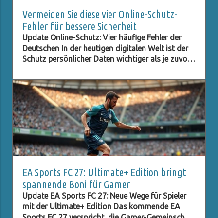
Vermeiden Sie diese vier Online-Schutz-
Fehler für bessere Sicherheit
Update Online-Schutz: Vier häufige Fehler der
Deutschen In der heutigen digitalen Welt ist der
Schutz persönlicher Daten wichtiger als je zuvor.
Eine aktuelle Studie zeigt, dass Millionen von
Deutschen trotz wachsender Bedrohungen in der
Online-Welt nach wie vor gravierende
Sicherheitsfehler machen. Hier sind die vier
häufigsten Fehler und wie man sie vermeiden
kann. Ein verantwortungsvoller Umgang mit
persönlichen Daten sollte für jeden zur
Gewohnheit werden. Die Digitalisierung bringt
nicht nur Vorteile, sondern auch
Herausforderungen, die es zu meistern gilt. Fehler
EA Sports FC 27: Ultimate+ Edition bringt
1: Einfache Passwörter wählen Ein häufiger Fehler
spannende Boni für Gamer
ist die Verwendung einfacher oder wiederholter
Update EA Sports FC 27: Neue Wege für Spieler
Passwörter. Viele Nutzer verwenden Dinge wie
mit der Ultimate+ Edition Das kommende EA
„123456“ oder „passwort“ für ihre Konten.
Sports FC 27 verspricht, die Gamer-Gemeinschaft