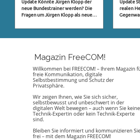
DFB-Pressekonferenz und
ein Geh
Update Könnte Jürgen Klopp der
Update St
neue Bundestrainer werden? Die
realen He
Live-Stream
Fragen um Jürgen Klopp als neuer
Gegenwart
Bundestrainer des deutschen
Trek: Str
Fußballverbands (DFB) stehen im
sich nicht
Raum, und viele Fans sind neugierig
leidensch
darauf, ob dieser Schritt Realität
sondern 
wird. Klopp, bekannt für seinen
Charakter
charismatischen Führungsstil und
Zuschaue
Magazin FreeCOM!
seine Erfolge mit Liverpool, hat in
anregen. 
der Fußballwelt einen
Pike wird
Willkommen bei FREECOM! – Ihrem Magazin f
freie Kommunikation, digitale
hervorragenden Ruf. Seine
Herr der 
Selbstbestimmung und Schutz der
Fähigkeit, Teams zu motivieren
zeichent
Privatsphäre.
und innovative Strategien
Charakter
umzusetzen, könnte der
widerspie
Wir zeigen Ihnen, wie Sie sich sicher,
deutschen Nationalmannschaft
Loyalität
selbstbewusst und unbeschwert in der
helfen, ihre Wettbewerbsfähigkeit
schwierig
digitalen Welt bewegen – auch wenn Sie keine
Technik-Expertin oder kein Technik-Experte
zurückzugewinnen. Diese
Der Vergl
sind.
Vorstellung sorgt für rege
beiden i
Diskussionen und eine Vielzahl von
ist beson
Bleiben Sie informiert und kommunizieren Si
Spekulationen unter den
wenn man
frei – mit dem Magazin FREECOM!
Anhängern. Was die
Gimli als 