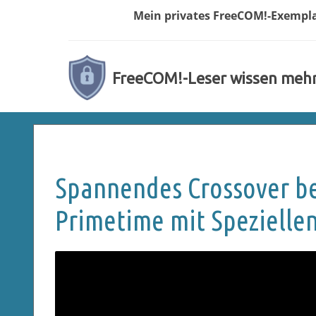
Mein privates
FreeCOM!-
Exempl
FreeCOM!-Leser wissen meh
Spannendes Crossover bei
Primetime mit Speziellen