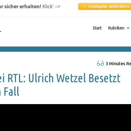
ar
sicher erhalten!
Klick
' -->
> Exemplar anfordern 
Start
Rubriken
r
3 Minutes R
 RTL: Ulrich Wetzel Besetzt
 Fall