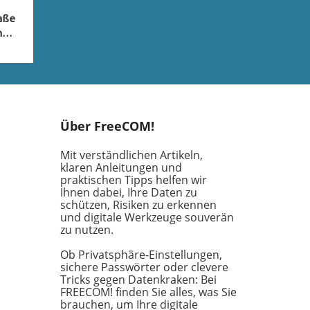
raße
n
ty
xie,
nte
 vor
t
Über FreeCOM!
Mit verständlichen Artikeln,
klaren Anleitungen und
eses
praktischen Tipps helfen wir
Ihnen dabei, Ihre Daten zu
schützen, Risiken zu erkennen
und digitale Werkzeuge souverän
ster
zu nutzen.
und
Ob Privatsphäre-Einstellungen,
der
sichere Passwörter oder clevere
Tricks gegen Datenkraken: Bei
FREECOM! finden Sie alles, was Sie
tzen
brauchen, um Ihre digitale
 der