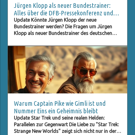
Jürgen Klopp als neuer Bundestrainer:
Alles über die DFB-Pressekonferenz und
Live-Stream
Update Könnte Jürgen Klopp der neue
Bundestrainer werden? Die Fragen um Jürgen
Klopp als neuer Bundestrainer des deutschen
Fußballverbands (DFB) stehen im Raum, und viele
Fans sind neugierig darauf, ob dieser Schritt
Realität wird. Klopp, bekannt für seinen
charismatischen Führungsstil und seine Erfolge
mit Liverpool, hat in der Fußballwelt einen
hervorragenden Ruf. Seine Fähigkeit, Teams zu
motivieren und innovative Strategien
umzusetzen, könnte der deutschen
Nationalmannschaft helfen, ihre
Wettbewerbsfähigkeit zurückzugewinnen. Diese
Warum Captain Pike wie Gimli ist und
Vorstellung sorgt für rege Diskussionen und eine
Nummer Eins ein Geheimnis bleibt
Vielzahl von Spekulationen unter den Anhängern.
Update Star Trek und seine realen Helden:
Was die Pressekonferenz für Fans bedeutete Am
Parallelen zur Gegenwart Die Liebe zu "Star Trek:
[Datum der Pressekonferenz] wird die DFB-
Strange New Worlds" zeigt sich nicht nur in der
Pressekonferenz live übertragen, und Fans haben