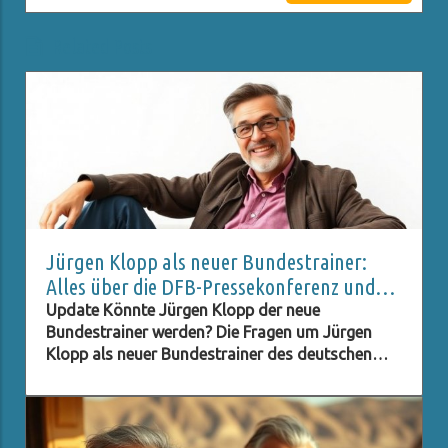
Related Posts
Jürgen Klopp als neuer Bundestrainer:
Alles über die DFB-Pressekonferenz und
Live-Stream
Update Könnte Jürgen Klopp der neue
Bundestrainer werden? Die Fragen um Jürgen
Klopp als neuer Bundestrainer des deutschen
Fußballverbands (DFB) stehen im Raum, und viele
Fans sind neugierig darauf, ob dieser Schritt
Realität wird. Klopp, bekannt für seinen
charismatischen Führungsstil und seine Erfolge