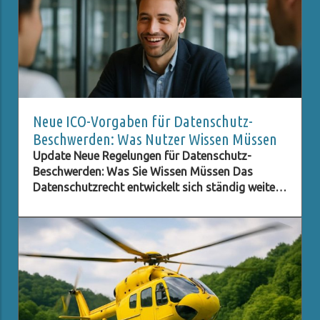
Neue ICO-Vorgaben für Datenschutz-
Beschwerden: Was Nutzer Wissen Müssen
Update Neue Regelungen für Datenschutz-
Beschwerden: Was Sie Wissen Müssen Das
Datenschutzrecht entwickelt sich ständig weiter,
besonders im digitalen Zeitalter, in dem der
Schutz persönlicher Daten immer wichtiger wird.
Eine der neuesten Entwicklungen betrifft die ICO
(Information Commissioner's Office) im
Vereinigten Königreich, die neue Verpflichtungen
für Beschwerden im Bereich des Datenschutzes
eingeführt hat. Diese Regelungen zielen darauf
ab, den Beschwerdeprozess zu optimieren und