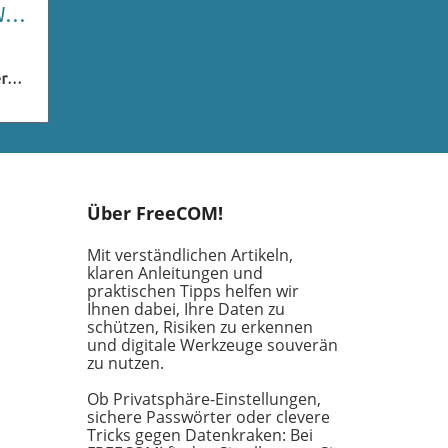
Was
r
len
n
e
iele
er
Über FreeCOM!
en
Mit verständlichen Artikeln,
uf
klaren Anleitungen und
praktischen Tipps helfen wir
Ihnen dabei, Ihre Daten zu
das
schützen, Risiken zu erkennen
e
und digitale Werkzeuge souverän
zu nutzen.
für
uf
Ob Privatsphäre-Einstellungen,
keit
sichere Passwörter oder clevere
Tricks gegen Datenkraken: Bei