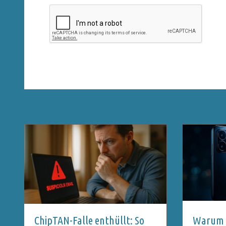
Related Posts
ChipTAN-Falle enthüllt: So
Warum 