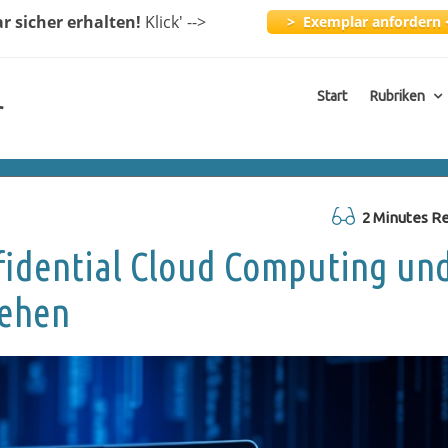
ar
sicher erhalten!
Klick
' -->
> Exemplar anfordern 
Start
Rubriken
r
2 Minutes R
fidential Cloud Computing un
tehen