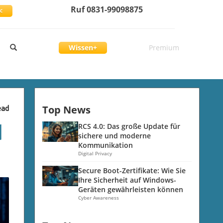
Ruf 0831-99098875
<
Wissen+
Premium
Top News
ead
d
RCS 4.0: Das große Update für
sichere und moderne
Kommunikation
Digital Privacy
Secure Boot-Zertifikate: Wie Sie
Ihre Sicherheit auf Windows-
Geräten gewährleisten können
Cyber Awareness