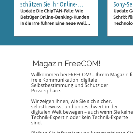
schützen Sie Ihr Online-
Sony-Se
Banking
Galaxy 
Update Die ChipTAN-Falle: Wie
Update Ga
Betrüger Online-Banking-Kunden
Schritt f
in die Irre führen Eine neue Welle
Technolo
von Phishing-Versuchen bedroht
das komm
derzeit die Kunden der Sparkassen.
Samsung 
Betrüger tarnen sich als offizielle
Communit
Institutionen und versuchen, durch
versetzt.
gefälschte E-Mails an sensible
Entschei
Daten zu gelangen. In diesem Fall
Kamerate
Magazin FreeCOM!
wird ein angebliches ChipTAN-
einen We
Update als Aufhänger genutzt, um
Branche 
Willkommen bei FREECOM! – Ihrem Magazin f
freie Kommunikation, digitale
unsuspecting Kunden auf eine
Samsung 
Selbstbestimmung und Schutz der
gefälschte Website zu locken.
anstelle 
Privatsphäre.
Diese Vorgehensweise ist nicht
Technolo
neu, doch die perfiden Methoden
Änderung 
Wir zeigen Ihnen, wie Sie sich sicher,
der Betrüger entwickeln sich
Bildquali
selbstbewusst und unbeschwert in der
ständig weiter, und es ist
sondern 
digitalen Welt bewegen – auch wenn Sie keine
Technik-Expertin oder kein Technik-Experte
entscheidend, über die neuesten
in der S
sind.
Entwicklungen informiert zu sein.
Kamerafo
Was ist die ChipTAN-Methode? Die
heutigen Z