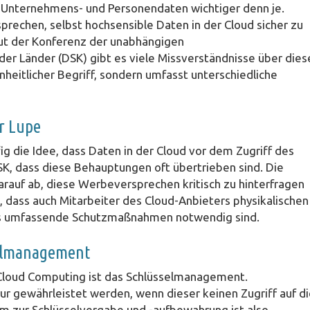
on Unternehmens- und Personendaten wichtiger denn je.
rechen, selbst hochsensible Daten in der Cloud sicher zu
aut der Konferenz der unabhängigen
r Länder (DSK) gibt es viele Missverständnisse über dies
nheitlicher Begriff, sondern umfasst unterschiedliche
r Lupe
 die Idee, dass Daten in der Cloud vor dem Zugriff des
SK, dass diese Behauptungen oft übertrieben sind. Die
arauf ab, diese Werbeversprechen kritisch zu hinterfragen
st, dass auch Mitarbeiter des Cloud-Anbieters physikalischen
ss umfassende Schutzmaßnahmen notwendig sind.
selmanagement
 Cloud Computing ist das Schlüsselmanagement.
r gewährleistet werden, wenn dieser keinen Zugriff auf d
tem zur Schlüsselvergabe und -aufbewahrung ist also