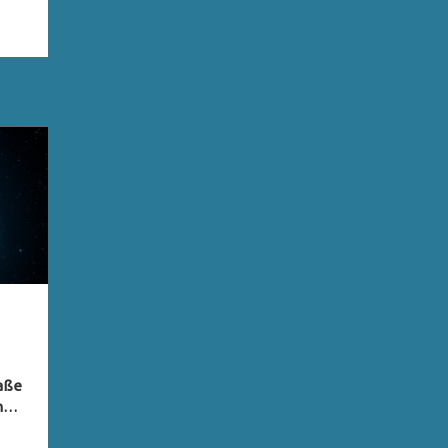
raße
n
ty