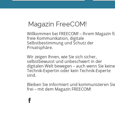
Fußballverbands (DFB) stehen im
sich nicht
Raum, und viele Fans sind neugierig
leidensch
darauf, ob dieser Schritt Realität
sondern 
wird. Klopp, bekannt für seinen
Charakter
charismatischen Führungsstil und
Zuschaue
Magazin FreeCOM!
seine Erfolge mit Liverpool, hat in
anregen. 
der Fußballwelt einen
Pike wird
Willkommen bei FREECOM! – Ihrem Magazin f
freie Kommunikation, digitale
hervorragenden Ruf. Seine
Herr der 
Selbstbestimmung und Schutz der
Fähigkeit, Teams zu motivieren
zeichent
Privatsphäre.
und innovative Strategien
Charakter
umzusetzen, könnte der
widerspie
Wir zeigen Ihnen, wie Sie sich sicher,
deutschen Nationalmannschaft
Loyalität
selbstbewusst und unbeschwert in der
helfen, ihre Wettbewerbsfähigkeit
schwierig
digitalen Welt bewegen – auch wenn Sie keine
Technik-Expertin oder kein Technik-Experte
zurückzugewinnen. Diese
Der Vergl
sind.
Vorstellung sorgt für rege
beiden i
Diskussionen und eine Vielzahl von
ist beson
Bleiben Sie informiert und kommunizieren Si
Spekulationen unter den
wenn man
frei – mit dem Magazin FREECOM!
Anhängern. Was die
Gimli als 
Pressekonferenz für Fans
Geschicht
bedeutete Am [Datum der
ihre Gren
Pressekonferenz] wird die DFB-
zwingen,
Pressekonferenz live übertragen,
treffen, 