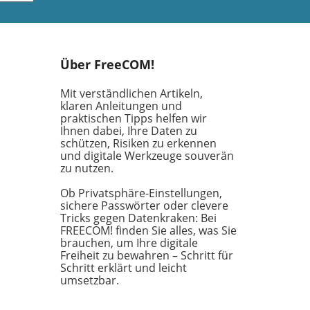
xie,
nte
 vor
t
Über FreeCOM!
Mit verständlichen Artikeln,
klaren Anleitungen und
eses
praktischen Tipps helfen wir
Ihnen dabei, Ihre Daten zu
schützen, Risiken zu erkennen
und digitale Werkzeuge souverän
ster
zu nutzen.
und
Ob Privatsphäre-Einstellungen,
der
sichere Passwörter oder clevere
Tricks gegen Datenkraken: Bei
FREECOM! finden Sie alles, was Sie
tzen
brauchen, um Ihre digitale
 der
Freiheit zu bewahren – Schritt für
,
Schritt erklärt und leicht
gen
umsetzbar.
n
 und