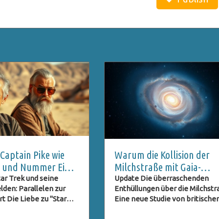
aptain Pike wie
Warum die Kollision der
st und Nummer Eins
Milchstraße mit Gaia-
eimnis bleibt
Enceladus ihre Form
ar Trek und seine
Update Die überraschenden
lden: Parallelen zur
Enthüllungen über die Milchst
veränderte
 Die Liebe zu "Star
Eine neue Studie von britische
ange New Worlds" zeigt
Forschern der Durham Universi