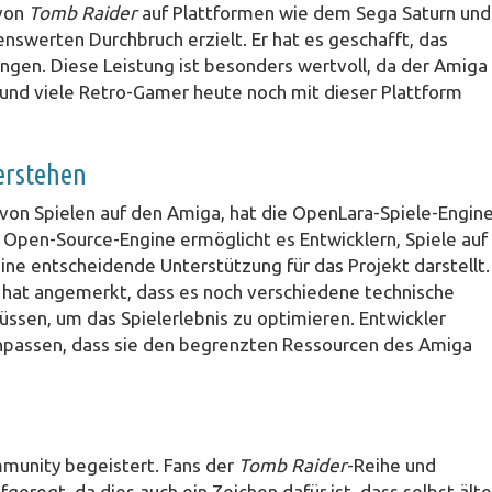
 von
Tomb Raider
auf Plattformen wie dem Sega Saturn und
nswerten Durchbruch erzielt. Er hat es geschafft, das
ngen. Diese Leistung ist besonders wertvoll, da der Amiga 
und viele Retro-Gamer heute noch mit dieser Plattform
erstehen
g von Spielen auf den Amiga, hat die OpenLara-Spiele-Engin
 Open-Source-Engine ermöglicht es Entwicklern, Spiele auf
ne entscheidende Unterstützung für das Projekt darstellt.
li hat angemerkt, dass es noch verschiedene technische
ssen, um das Spielerlebnis zu optimieren. Entwickler
npassen, dass sie den begrenzten Ressourcen des Amiga
munity begeistert. Fans der
Tomb Raider
-Reihe und
regt, da dies auch ein Zeichen dafür ist, dass selbst ält