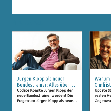
Related Posts
Jürgen Klopp als neuer
Warum C
Bundestrainer: Alles über die
Gimli i
DFB-Pressekonferenz und
ein Geh
Update Könnte Jürgen Klopp der
Update St
neue Bundestrainer werden? Die
realen He
Live-Stream
Fragen um Jürgen Klopp als neuer
Gegenwart
Bundestrainer des deutschen
Trek: Str