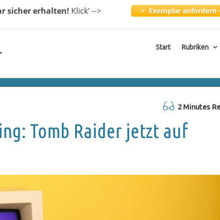
ar
sicher erhalten!
Klick
' -->
> Exemplar anfordern 
Start
Rubriken
r
2 Minutes R
g: Tomb Raider jetzt auf