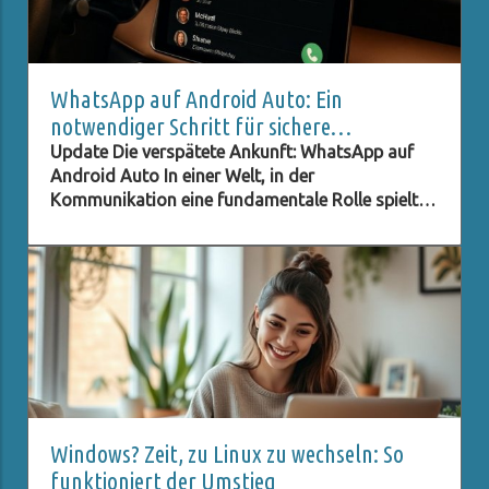
WhatsApp auf Android Auto: Ein
notwendiger Schritt für sichere
Kommunikation im Auto
Update Die verspätete Ankunft: WhatsApp auf
Android Auto In einer Welt, in der
Kommunikation eine fundamentale Rolle spielt,
ist es kaum zu fassen, dass eine Plattform wie
WhatsApp erst nach dreijähriger Wartezeit auf
Android Auto verfügbar wird. Diese Verzögerung
stellt nicht nur technische Herausforderungen
dar, sondern wirft auch Fragen nach der
Bedeutung von Benutzerfreundlichkeit und
Datenschutz auf. Immer mehr Menschen sind auf
digitale Kommunikation angewiesen, und eine
reibungslos funktionierende App ist
entscheidend für den Alltag vieler Nutzer. Diese
Windows? Zeit, zu Linux zu wechseln: So
Situation zeigt deutlich, dass auch große
funktioniert der Umstieg
Unternehmen wie Meta, die WhatsApp betreibt,