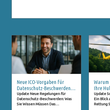
Related Posts
Neue ICO-Vorgaben für
Warum S
Datenschutz-Beschwerden:
Ihre Hu
Was Nutzer Wissen Müssen
Rettung
Update Neue Regelungen für
Update Sc
Datenschutz-Beschwerden: Was
Ein Blick
Sie Wissen Müssen Das
Rettung St
Datenschutzrecht entwickelt sich
sind im U