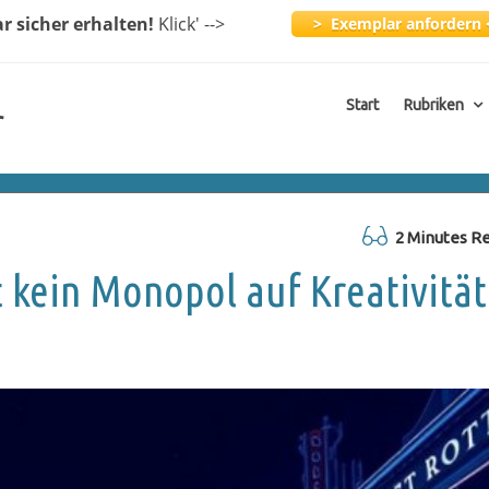
ar
sicher erhalten!
Klick
' -->
> Exemplar anfordern 
Start
Rubriken
r
2 Minutes R
kein Monopol auf Kreativität