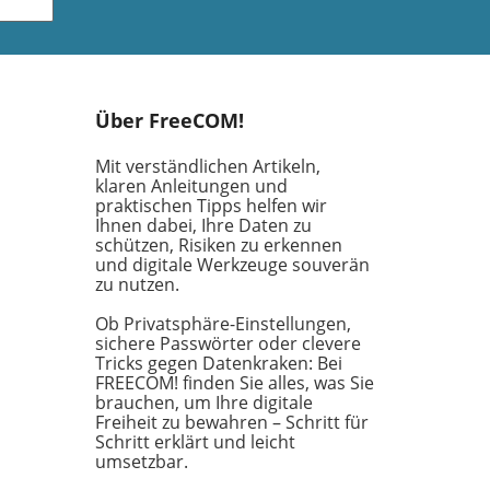
ist
 dem
Über FreeCOM!
etz
Mit verständlichen Artikeln,
klaren Anleitungen und
praktischen Tipps helfen wir
Ihnen dabei, Ihre Daten zu
en
schützen, Risiken zu erkennen
ifft
und digitale Werkzeuge souverän
n,
zu nutzen.
n
Ob Privatsphäre-Einstellungen,
sichere Passwörter oder clevere
Tricks gegen Datenkraken: Bei
s
FREECOM! finden Sie alles, was Sie
 der
brauchen, um Ihre digitale
rung
Freiheit zu bewahren – Schritt für
Schritt erklärt und leicht
ten
umsetzbar.