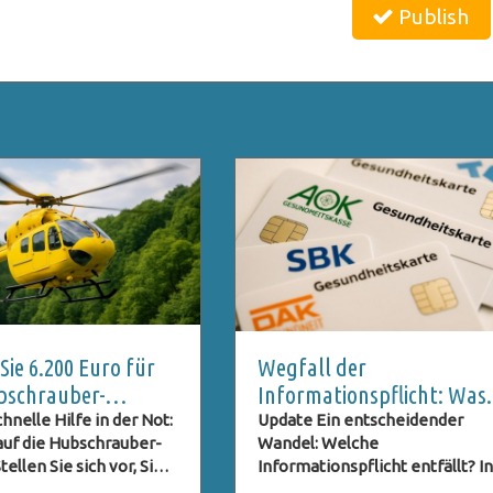
Publish
ie 6.200 Euro für
Wegfall der
bschrauber-
Informationspflicht: Was
 vermeiden sollten
bedeutete dies für
hnelle Hilfe in der Not:
Update Ein entscheidender
 auf die Hubschrauber-
Wandel: Welche
Kassenpatienten?
ellen Sie sich vor, Sie
Informationspflicht entfällt? In
rlaub in den Bergen,
Deutschland sind gesetzlich