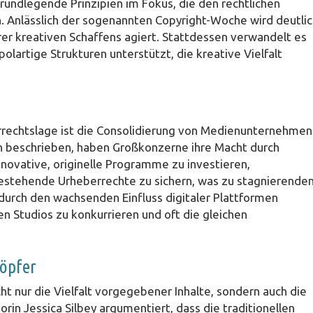
rundlegende Prinzipien im Fokus, die den rechtlichen
 Anlässlich der sogenannten Copyright-Woche wird deutlic
rer kreativen Schaffens agiert. Stattdessen verwandelt es
artige Strukturen unterstützt, die kreative Vielfalt
e
rrechtslage ist die Consolidierung von Medienunternehmen
on beschrieben, haben Großkonzerne ihre Macht durch
novative, originelle Programme zu investieren,
estehende Urheberrechte zu sichern, was zu stagnierende
 durch den wachsenden Einfluss digitaler Plattformen
n Studios zu konkurrieren und oft die gleichen
höpfer
t nur die Vielfalt vorgegebener Inhalte, sondern auch die
rin Jessica Silbey argumentiert, dass die traditionellen