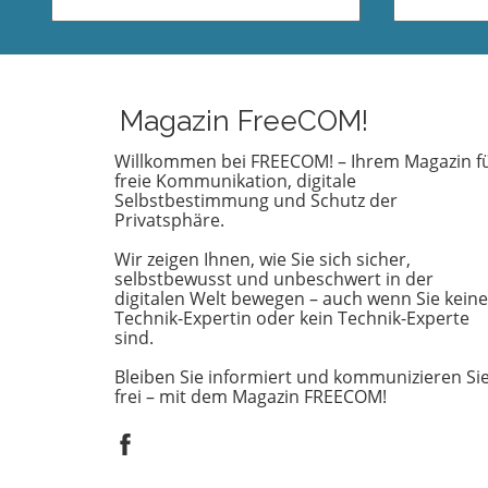
ständig weiter, besonders im
genießen
digitalen Zeitalter, in dem der
Aussicht,
Schutz persönlicher Daten immer
schiefgeh
wichtiger wird. Eine der neuesten
Notfall k
Entwicklungen betrifft die ICO
nicht jede
Magazin FreeCOM!
(Information Commissioner's
einer Hu
Office) im Vereinigten Königreich,
vorbereite
Willkommen bei FREECOM! – Ihrem Magazin f
freie Kommunikation, digitale
die neue Verpflichtungen für
einer deu
Selbstbestimmung und Schutz der
Beschwerden im Bereich des
Österreic
Privatsphäre.
Datenschutzes eingeführt hat.
wichtig e
Diese Regelungen zielen darauf ab,
Vorbereit
Wir zeigen Ihnen, wie Sie sich sicher,
den Beschwerdeprozess zu
Versicher
selbstbewusst und unbeschwert in der
optimieren und sicherzustellen,
Rettungse
digitalen Welt bewegen – auch wenn Sie keine
Technik-Expertin oder kein Technik-Experte
dass Anfragen zur
Kosten i
sind.
Datenverarbeitung effizient und
tausend E
transparent bearbeitet werden.
von der 
Bleiben Sie informiert und kommunizieren Si
Dies ist von großer Bedeutung, da
übernom
frei – mit dem Magazin FREECOM!
jeder Einzelne in der heutigen
Geschicht
digitalen Welt mit
macht deu
Datenschutzfragen konfrontiert
schnell 
werden kann. Hintergrund zu
finanziel