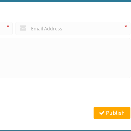
*
*
Publish