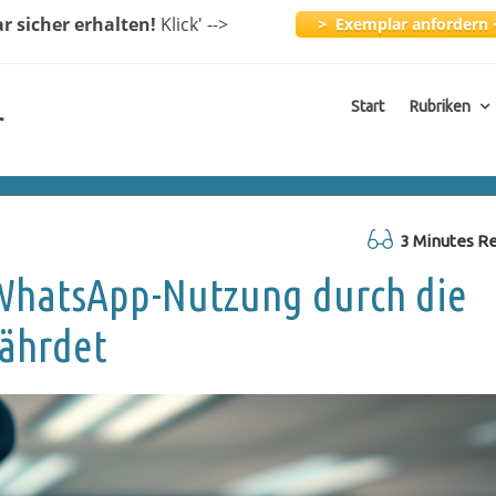
ar
sicher erhalten!
Klick
' -->
> Exemplar anfordern 
Start
Rubriken
r
3 Minutes R
WhatsApp-Nutzung durch die
fährdet