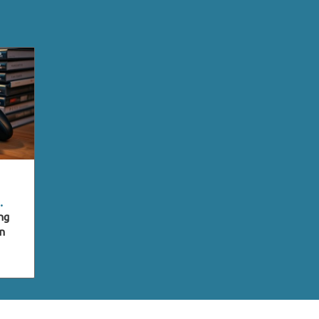
ng
en
r
he