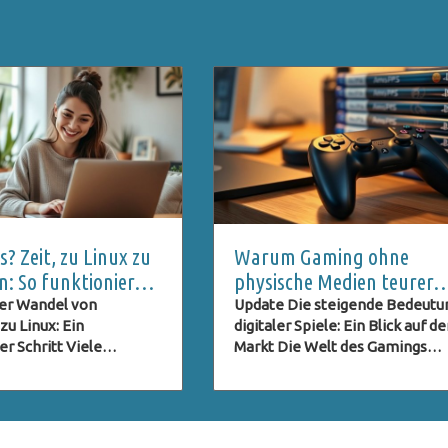
? Zeit, zu Linux zu
Warum Gaming ohne
n: So funktioniert
physische Medien teurer
tieg
wird: Ein kritischer Blick
er Wandel von
Update Die steigende Bedeutu
u Linux: Ein
digitaler Spiele: Ein Blick auf d
er Schritt Viele
Markt Die Welt des Gamings
n und Unternehmen
verändert sich rasant, wobei de
r der Entscheidung,
Trend zur Digitalisierung sich
inter sich zu lassen,
zunehmend verstärkt. Physisc
n nach Alternativen,
Medien wie CDs und DVDs