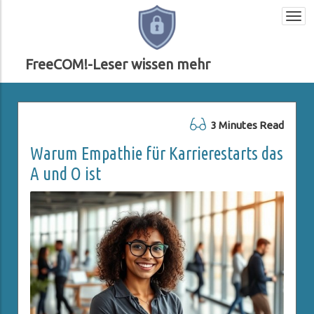
Togg
navi
FreeCOM!-Leser wissen mehr
3 Minutes Read
Warum Empathie für Karrierestarts das
A und O ist