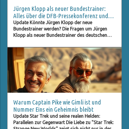
Jürgen Klopp als neuer Bundestrainer:
Alles über die DFB-Pressekonferenz und
Live-Stream
Update Könnte Jürgen Klopp der neue
Bundestrainer werden? Die Fragen um Jürgen
Klopp als neuer Bundestrainer des deutschen
Fußballverbands (DFB) stehen im Raum, und viele
Fans sind neugierig darauf, ob dieser Schritt
Realität wird. Klopp, bekannt für seinen
charismatischen Führungsstil und seine Erfolge
mit Liverpool, hat in der Fußballwelt einen
hervorragenden Ruf. Seine Fähigkeit, Teams zu
motivieren und innovative Strategien
umzusetzen, könnte der deutschen
Nationalmannschaft helfen, ihre
Wettbewerbsfähigkeit zurückzugewinnen. Diese
Warum Captain Pike wie Gimli ist und
Vorstellung sorgt für rege Diskussionen und eine
Nummer Eins ein Geheimnis bleibt
Vielzahl von Spekulationen unter den Anhängern.
Update Star Trek und seine realen Helden:
Was die Pressekonferenz für Fans bedeutete Am
Parallelen zur Gegenwart Die Liebe zu "Star Trek:
[Datum der Pressekonferenz] wird die DFB-
Strange New Worlds" zeigt sich nicht nur in der