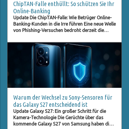
ChipTAN-Falle enthüllt: So schützen Sie Ihr
Online-Banking
Update Die ChipTAN-Falle: Wie Betrüger Online-
Banking-Kunden in die Irre führen Eine neue Welle
von Phishing-Versuchen bedroht derzeit die
Kunden der Sparkassen. Betrüger tarnen sich als
offizielle Institutionen und versuchen, durch
gefälschte E-Mails an sensible Daten zu
gelangen. In diesem Fall wird ein angebliches
ChipTAN-Update als Aufhänger genutzt, um
unsuspecting Kunden auf eine gefälschte
Website zu locken. Diese Vorgehensweise ist
nicht neu, doch die perfiden Methoden der
Betrüger entwickeln sich ständig weiter, und es
ist entscheidend, über die neuesten
Warum der Wechsel zu Sony-Sensoren für
Entwicklungen informiert zu sein. Was ist die
das Galaxy S27 entscheidend ist
ChipTAN-Methode? Die ChipTAN-Methode ist
Update Galaxy S27: Ein großer Schritt für die
eine gängige Sicherheitsmaßnahme, die beim
Kamera-Technologie Die Gerüchte über das
Online-Banking verwendet wird. Bei dieser
kommende Galaxy S27 von Samsung haben die
Methode werden Transaktionsnummern (TANs)