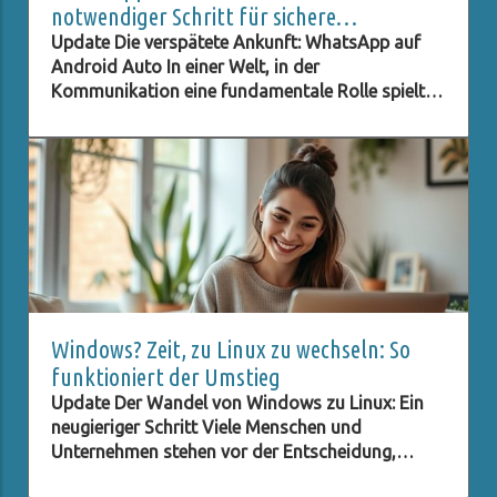
notwendiger Schritt für sichere
Kommunikation im Auto
Update Die verspätete Ankunft: WhatsApp auf
Android Auto In einer Welt, in der
Kommunikation eine fundamentale Rolle spielt,
ist es kaum zu fassen, dass eine Plattform wie
WhatsApp erst nach dreijähriger Wartezeit auf
Android Auto verfügbar wird. Diese Verzögerung
stellt nicht nur technische Herausforderungen
dar, sondern wirft auch Fragen nach der
Bedeutung von Benutzerfreundlichkeit und
Datenschutz auf. Immer mehr Menschen sind auf
digitale Kommunikation angewiesen, und eine
reibungslos funktionierende App ist
entscheidend für den Alltag vieler Nutzer. Diese
Windows? Zeit, zu Linux zu wechseln: So
Situation zeigt deutlich, dass auch große
funktioniert der Umstieg
Unternehmen wie Meta, die WhatsApp betreibt,
Update Der Wandel von Windows zu Linux: Ein
nicht immer schnell genug auf die Bedürfnisse
neugieriger Schritt Viele Menschen und
der Nutzer eingehen können. Die Bedeutung von
Unternehmen stehen vor der Entscheidung,
Benutzerfreundlichkeit und Datenschutz
Windows hinter sich zu lassen, und suchen nach
Digitales Spielen hat mittlerweile den Alltag der